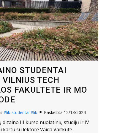
AINO STUDENTAI
S VILNIUS TECH
OS FAKULTETE IR MO
ODE
os
#lik-studentai
#lik
Paskelbta 12/13/2024
dizaino III kurso nuolatinių studijų ir IV
ai kartu su lektore Vaida Vaitkute