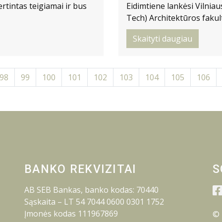
rtintas teigiamai ir bus
Eidimtiene lankėsi Vilniau
Tech) Architektūros fakul
Skaityti daugiau
98
99
100
101
102
103
104
105
106
BANKO REKVIZITAI
S
AB SEB Bankas, banko kodas: 70440
Sąskaita – LT 54 7044 0600 0301 1752
Įmonės kodas 111967869
© 