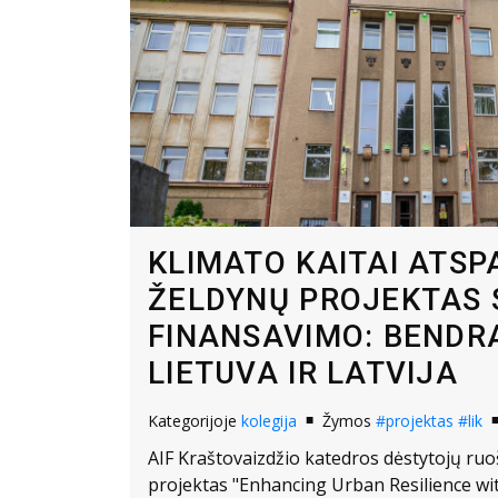
KLIMATO KAITAI ATSP
ŽELDYNŲ PROJEKTAS 
FINANSAVIMO: BENDR
LIETUVA IR LATVIJA
Kategorijoje
kolegija
Žymos
#projektas
#lik
AIF Kraštovaizdžio katedros dėstytojų r
projektas "Enhancing Urban Resilience wi