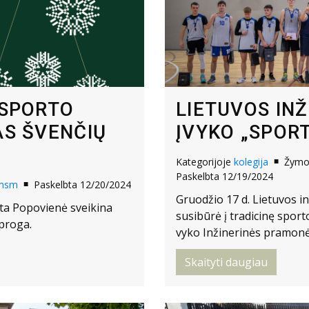
 SPORTO
LIETUVOS IN
AS ŠVENČIŲ
ĮVYKO „SPOR
Kategorijoje
kolegija
Žym
Paskelbta 12/19/2024
msm
Paskelbta 12/20/2024
Gruodžio 17 d. Lietuvos i
nta Popovienė sveikina
susibūrė į tradicinę spor
proga.
vyko Inžinerinės pramonės
Skaityti daugiau