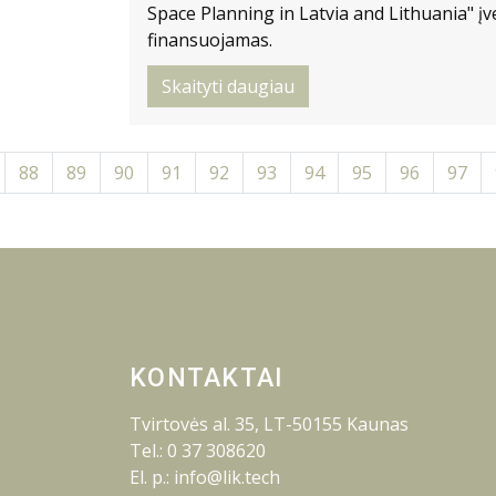
Space Planning in Latvia and Lithuania" įve
finansuojamas.
Skaityti daugiau
88
89
90
91
92
93
94
95
96
97
KONTAKTAI
Tvirtovės al. 35, LT-50155 Kaunas
Tel.: 0 37 308620
El. p.: info@lik.tech