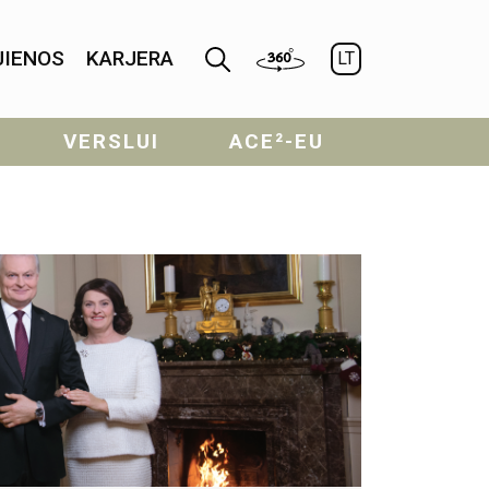
JIENOS
KARJERA
LT
VERSLUI
ACE²-EU