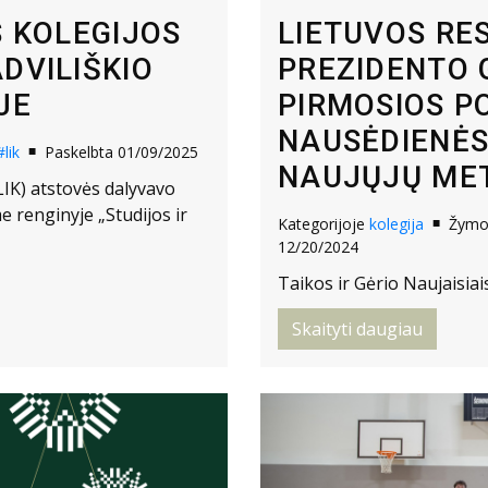
S KOLEGIJOS
LIETUVOS RE
DVILIŠKIO
PREZIDENTO 
JE
PIRMOSIOS P
NAUSĖDIENĖS 
#lik
Paskelbta 01/09/2025
NAUJŲJŲ MET
(LIK) atstovės dalyvavo
e renginyje „Studijos ir
Kategorijoje
kolegija
Žym
12/20/2024
Taikos ir Gėrio Naujaisiai
Skaityti daugiau