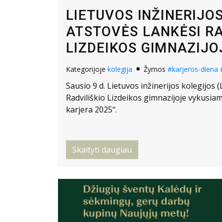
LIETUVOS INŽINERIJO
ATSTOVĖS LANKĖSI RA
LIZDEIKOS GIMNAZIJO
Kategorijoje
kolegija
Žymos
#karjeros-diena
Sausio 9 d. Lietuvos inžinerijos kolegijos 
Radviliškio Lizdeikos gimnazijoje vykusiam
karjera 2025“.
Skaityti daugiau