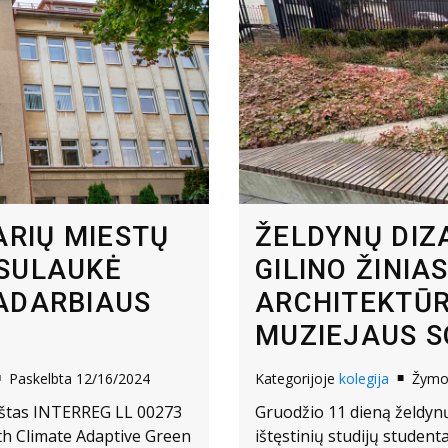
ARIŲ MIESTŲ
ŽELDYNŲ DIZ
SULAUKĖ
GILINO ŽINIA
ADARBIAUS
ARCHITEKTŪR
MUZIEJAUS S
Paskelbta 12/16/2024
Kategorijoje
kolegija
Žym
uoštas INTERREG LL 00273
Gruodžio 11 dieną želdynų 
th Climate Adaptive Green
ištęstinių studijų student