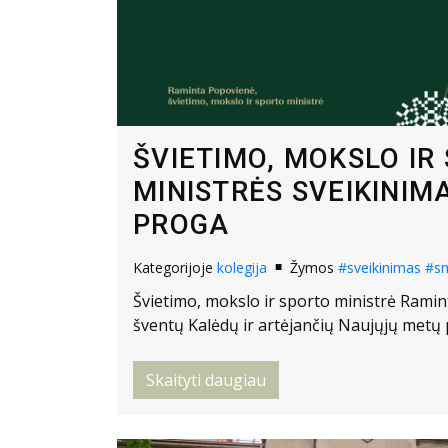
ŠVIETIMO, MOKSLO IR
MINISTRĖS SVEIKINIM
PROGA
Kategorijoje
kolegija
Žymos
#sveikinimas
#s
Švietimo, mokslo ir sporto ministrė Rami
šventų Kalėdų ir artėjančių Naujųjų metų 
Skaityti daugiau