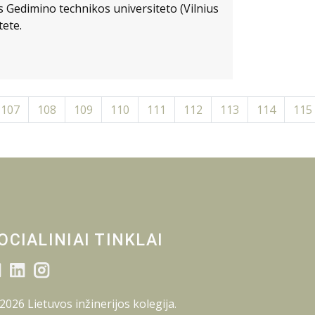
s Gedimino technikos universiteto (Vilnius
tete.
107
108
109
110
111
112
113
114
115
OCIALINIAI TINKLAI
2026 Lietuvos inžinerijos kolegija.