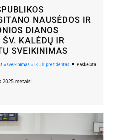
SPUBLIKOS
GITANO NAUSĖDOS IR
ONIOS DIANOS
ŠV. KALĖDŲ IR
Ų SVEIKINIMAS
os
#sveikinimas
#lik
#lr-prezidentas
Paskelbta
s 2025 metais!