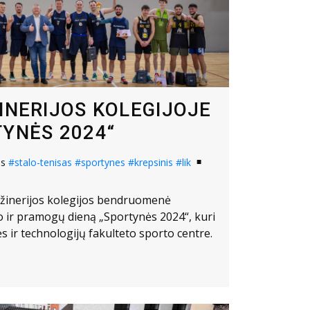
ŽINERIJOS KOLEGIJOJE
TYNĖS 2024“
os
#stalo-tenisas
#sportynes
#krepsinis
#lik
nžinerijos kolegijos bendruomenė
to ir pramogų dieną „Sportynės 2024“, kuri
 ir technologijų fakulteto sporto centre.