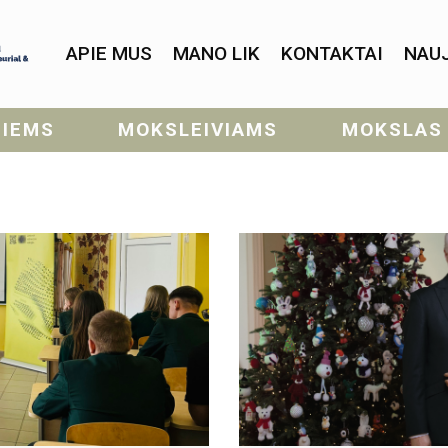
APIE MUS
MANO LIK
KONTAKTAI
NAU
SIEMS
MOKSLEIVIAMS
MOKSLAS