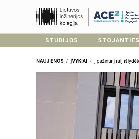
STUDIJOS
STOJANTIE
NAUJIENOS
ĮVYKIAI
Į pažintinį ralį išly