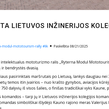
DĖTA LIETUVOS INŽINERIJOS KO
a-modul-mototourism-rally
#lik
Paskelbta 08/21/2025
sis intelektualus mototurizmo ralis „Ryterna Modul Mototouri
 ir bendrystės dvasią.
eliaus pasirinktais maršrutais po Lietuvą, lankys daugiau nei 3
metų temos itin įvairios – nuo krašto gynybos, aviacijos kūrėj
0 dalyvių iš visos šalies, o finišas tradiciškai vyks Kaune, p
 komandos – tarp jų ir Lietuvos inžinerijos kolegijos komand
omandas simboliškai išlydėjo Kauno rajono meras Valerijus 
s.