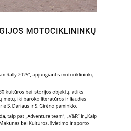
LEGIJOS MOTOCIKLININKŲ
sm Rally 2025“, apjungiantis motociklininkų
0 kultūros bei istorijos objektų, atliks
ų metų, iki baroko literatūros ir liaudies
rie S. Dariaus ir S. Girėno paminklo.
a, taip pat „Adventure team“, „V&R“ ir „Kaip
Makūnas bei Kultūros, švietimo ir sporto