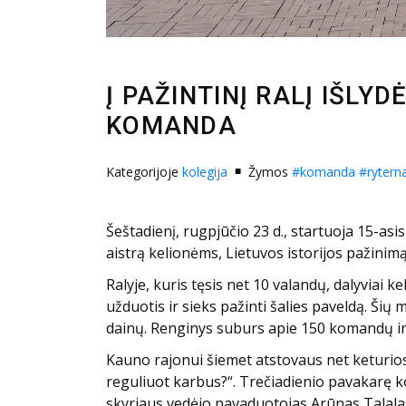
Į PAŽINTINĮ RALĮ IŠLY
KOMANDA
Kategorijoje
kolegija
Žymos
#komanda
#rytern
Šeštadienį, rugpjūčio 23 d., startuoja 15-a
aistrą kelionėms, Lietuvos istorijos pažinimą
Ralyje, kuris tęsis net 10 valandų, dalyviai k
užduotis ir sieks pažinti šalies paveldą. Šių 
dainų. Renginys suburs apie 150 komandų ir 75
Kauno rajonui šiemet atstovaus net keturios
reguliuot karbus?“. Trečiadienio pavakarę k
skyriaus vedėjo pavaduotojas Arūnas Talala