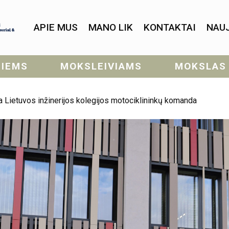
APIE MUS
MANO LIK
KONTAKTAI
NAU
SIEMS
MOKSLEIVIAMS
MOKSLAS
dėta Lietuvos inžinerijos kolegijos motociklininkų komanda