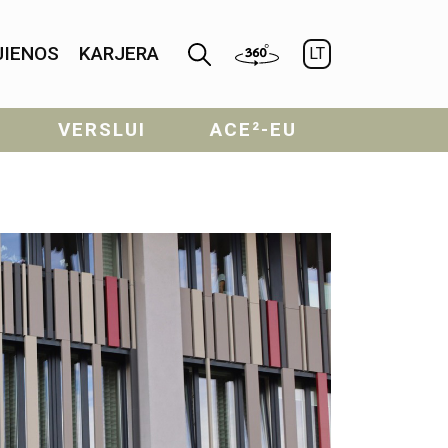
JIENOS
KARJERA
LT
VERSLUI
ACE²-EU