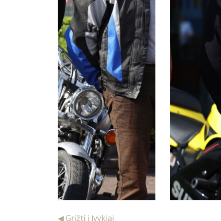
◀ Grįžti į Įvykiai