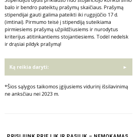
Stipendijos dydis priklauso nuo stojančiojo konkursinio
balo ir bendro pateiktų prašymų skaičiaus. Prašymą
stipendijai gauti galima pateikti iki rugpjūčio 17 d.
(imtinai). Pirmumo teisė į stipendiją suteikiama
pirmiesiems prašymą užpildžiusiems ir nurodytus
kriterijus atitinkantiems stojantiesiems. Todėl nedelsk
ir drąsiai pildyk prašymą!
Ką reikia daryti:
*Šios sąlygos taikomos įgijusiems vidurinį išsilavinimą
ne anksčiau nei 2023 m.
„PRISIJUNK PRIE LIK IR PASILIK – NEMOKAMAS