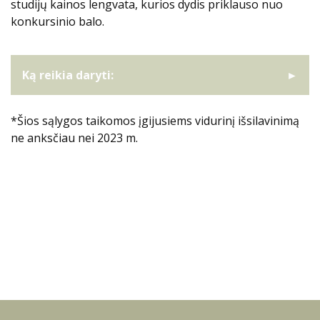
studijų kainos lengvata, kurios dydis priklauso nuo
konkursinio balo.
Ką reikia daryti:
*
Šios sąlygos taikomos įgijusiems vidurinį išsilavinimą
ne anksčiau nei 2023 m.