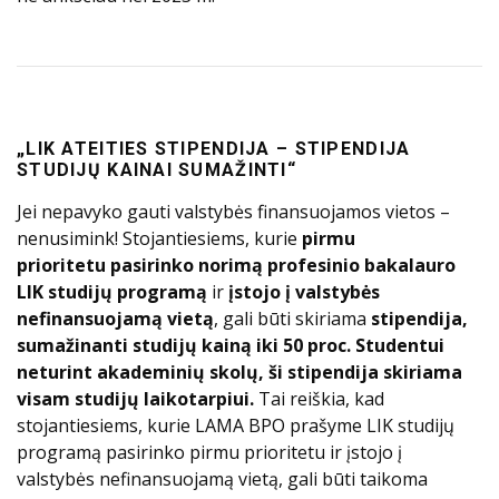
„LIK ATEITIES STIPENDIJA – STIPENDIJA
STUDIJŲ KAINAI SUMAŽINTI“
Jei nepavyko gauti valstybės finansuojamos vietos –
nenusimink!
Stojantiesiems, kurie
pirmu
prioritetu pasirinko norimą profesinio bakalauro
LIK studijų programą
ir
įstojo į valstybės
nefinansuojamą vietą
, gali būti skiriama
stipendija,
sumažinanti studijų kainą iki 50 proc. Studentui
neturint akademinių skolų, ši stipendija skiriama
visam studijų laikotarpiui.
Tai reiškia, kad
stojantiesiems, kurie LAMA BPO prašyme LIK studijų
programą pasirinko pirmu prioritetu ir įstojo į
valstybės nefinansuojamą vietą, gali būti taikoma