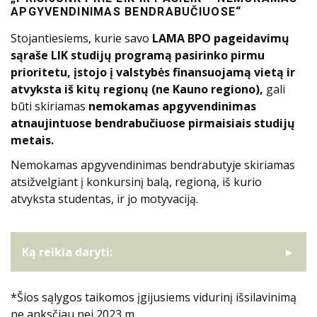
APGYVENDINIMAS BENDRABUČIUOSE“
Stojantiesiems, kurie savo
LAMA BPO pageidavimų
sąraše LIK studijų programą pasirinko pirmu
prioritetu, įstojo į valstybės finansuojamą vietą ir
atvyksta iš kitų regionų (ne Kauno regiono),
gali
būti skiriamas
nemokamas apgyvendinimas
atnaujintuose bendrabučiuose pirmaisiais studijų
metais.
Nemokamas apgyvendinimas bendrabutyje skiriamas
atsižvelgiant į konkursinį balą, regioną, iš kurio
atvyksta studentas, ir jo motyvaciją.
Ką reikia daryti:
*Šios sąlygos taikomos įgijusiems vidurinį išsilavinimą
ne anksčiau nei 2023 m.