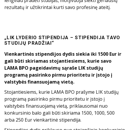
lengviau pradėti studijas, motyvuoja siekti geriausių
rezultatų ir užtikrintai kurti savo profesinę ateitį.
„LIK LYDERIO STIPENDIJA – STIPENDIJA TAVO
STUDIJŲ PRADŽIAI“
Vienkartinės stipendijos dydis siekia iki 1500 Eur ir
gali būti skiriamas stojantiesiems, kurie savo
LAMA BPO pageidavimų sąraše LIK studijų
programą pasirinko pirmu prioritetu ir įstojo į
valstybės finansuojamą vietą.
Stojantiesiems, kurie LAMA BPO prašyme LIK studijų
programą pasirinko pirmu prioritetu ir įstojo į
valstybės finansuojamą vietą, priklausomai nuo
konkursinio balo gali būti skiriama 1500, 1000, 500
arba 250 Eur vienkartinė stipendija.