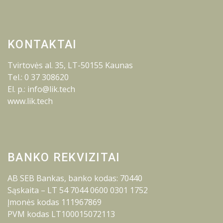
KONTAKTAI
Tvirtovės al. 35, LT-50155 Kaunas
Tel.: 0 37 308620
El. p.: info@lik.tech
www.lik.tech
BANKO REKVIZITAI
AB SEB Bankas, banko kodas: 70440
Sąskaita – LT 54 7044 0600 0301 1752
Įmonės kodas 111967869
PVM kodas LT100015072113