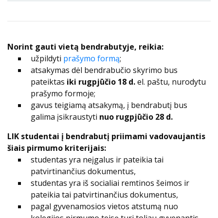
Norint gauti vietą bendrabutyje, reikia:
užpildyti
prašymo formą
;
atsakymas dėl bendrabučio skyrimo bus
pateiktas
iki rugpjūčio 18 d.
el. paštu, nurodytu
prašymo formoje;
gavus teigiamą atsakymą, į bendrabutį bus
galima įsikraustyti
nuo rugpjūčio 28 d.
LIK studentai į bendrabutį priimami vadovaujantis
šiais pirmumo kriterijais:
studentas yra neįgalus ir pateikia tai
patvirtinančius dokumentus,
studentas yra iš socialiai remtinos šeimos ir
pateikia tai patvirtinančius dokumentus,
pagal gyvenamosios vietos atstumą nuo