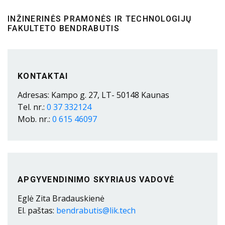
INŽINERINĖS PRAMONĖS IR TECHNOLOGIJŲ
FAKULTETO BENDRABUTIS
KONTAKTAI
Adresas: Kampo g. 27, LT- 50148 Kaunas
Tel. nr.:
0 37 332124
Mob. nr.:
0 615 46097
APGYVENDINIMO SKYRIAUS VADOVĖ
Eglė Zita Bradauskienė
El. paštas:
bendrabutis@lik.tech