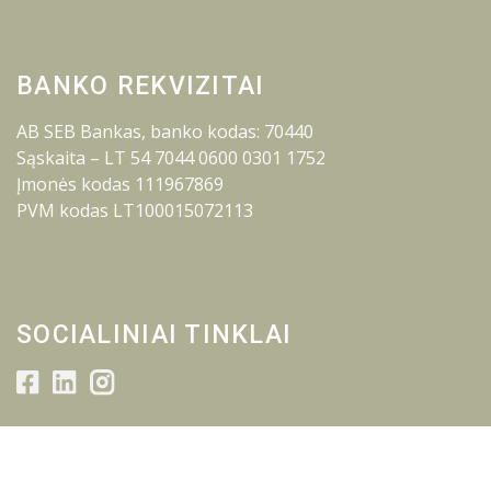
BANKO REKVIZITAI
AB SEB Bankas, banko kodas: 70440
Sąskaita – LT 54 7044 0600 0301 1752
Įmonės kodas 111967869
PVM kodas LT100015072113
SOCIALINIAI TINKLAI
© 2026 Lietuvos inžinerijos kolegija.
Visos teisės saugomos.