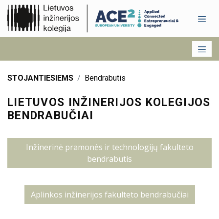
STOJANTIESIEMS
Bendrabutis
LIETUVOS INŽINERIJOS KOLEGIJOS
BENDRABUČIAI
Inžinerinė pramonės ir technologijų fakulteto
bendrabutis
Aplinkos inžinerijos fakulteto bendrabučiai