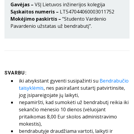
Gavėjas –
VšĮ Lietuvos inžinerijos kolegija
Sąskaitos numeris –
LT547044060003011752
Mokėjimo paskirtis –
“Studento Vardenio
Pavardenio užstatas už bendrabutį”.
SVARBU:
iki atvykstant gyventi susipažinti su
Bendrabučio
taisyklėmis
, nes pasirašant sutartį patvirtinsite,
jog įsipareigojate jų laikyti,
nepamiršti, kad sumokėti už bendrabutį reikia iki
sekančio mėnesio 10 dienos (vėluojant
pritaikomas 8,00 Eur skolos administravimo
mokestis),
bendrabutyje draudžiama vartoti, laikyti ir