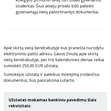
kolegijos pirmumo teisę turi toliau gyvenantis
studentas. Šiuo atveju privalo būti pateikti
gyvenamąją vietą patvirtinantys dokumentai.
Apie skirtą vietą bendrabutyje bus pranešta nurodytu
elektroninio pašto adresu. Gavus žinutę apie skirtą
vietą bendrabutyje, per tris kalendorines dienas reikia
sumokėti 250,00 EUR užstatą.
Sumokėjus užstatą ir pateikus mokėjimą įrodančius
dokumentus, bus pasirašoma sutartis.
Užstatas mokamas bankiniu pavedimu šiais
rekvizitais: