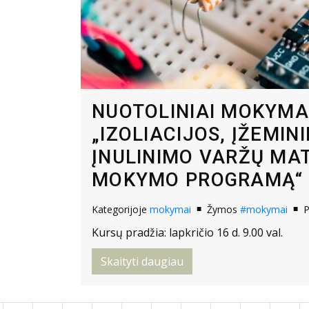
NUOTOLINIAI MOKYMA
„IZOLIACIJOS, ĮŽEMIN
ĮNULINIMO VARŽŲ MA
MOKYMO PROGRAMĄ“
Kategorijoje
mokymai
Žymos
#mokymai
P
Kursų pradžia: lapkričio 16 d. 9.00 val.
Skaityti daugiau