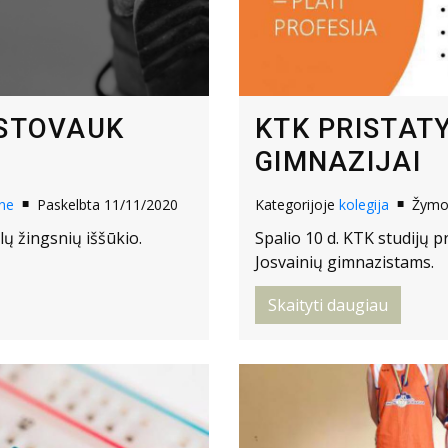
TSTOVAUK
KTK PRISTAT
GIMNAZIJAI
ne
Paskelbta 11/11/2020
Kategorijoje
kolegija
Žym
ų žingsnių iššūkio.
Spalio 10 d. KTK studijų p
Josvainių gimnazistams.
Skaityti daugiau