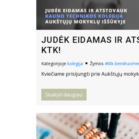
JUDĖK EIDAMAS IR A
KTK!
Kategorijoje
kolegija
Žymos
#ktk-bendruome
Kviečiame prisijungti prie Aukštųjų mokykl
Skaityti daugiau