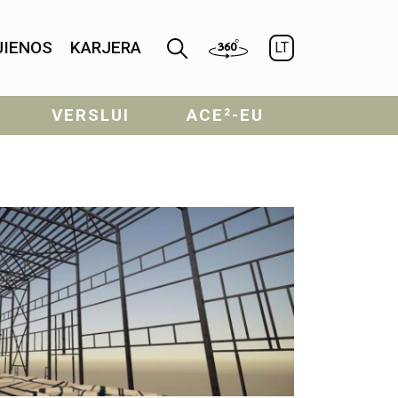
JIENOS
KARJERA
LT
VERSLUI
ACE²-EU