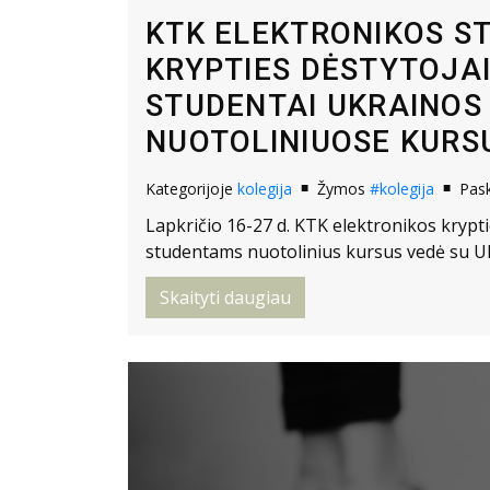
KTK ELEKTRONIKOS S
KRYPTIES DĖSTYTOJAI
STUDENTAI UKRAINOS
NUOTOLINIUOSE KURS
Kategorijoje
kolegija
Žymos
#kolegija
Pas
Lapkričio 16-27 d. KTK elektronikos krypti
studentams nuotolinius kursus vedė su Uk
Skaityti daugiau