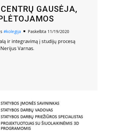
 CENTRŲ GAUSĖJA,
PLĖTOJAMOS
os
#kolegija
Paskelbta 11/19/2020
lą ir integravimą į studijų procesą
 Nerijus Varnas.