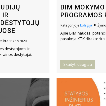
TUDIJŲ
BIM MOKYMO
 IR
PROGRAMOS 
 DĖSTYTOJŲ
Kategorijoje
kolegija
Žym
UOSE
Apie BIM naudas, potencia
pasakoja KTK direktorius
kelbta 11/27/2020
es dėstytojams ir
rainos dėstytojai.
Skaityti daugiau