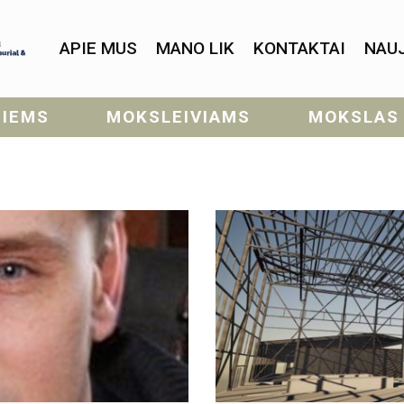
APIE MUS
MANO LIK
KONTAKTAI
NAU
SIEMS
MOKSLEIVIAMS
MOKSLAS