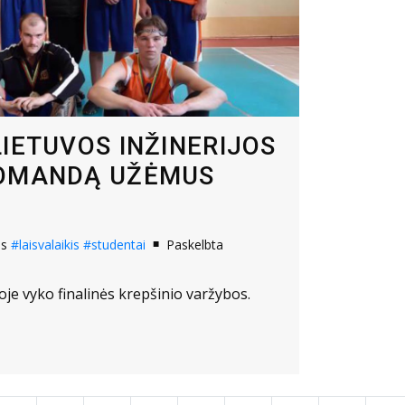
LIETUVOS INŽINERIJOS
KOMANDĄ UŽĖMUS
os
#laisvalaikis
#studentai
Paskelbta
oje vyko finalinės krepšinio varžybos.