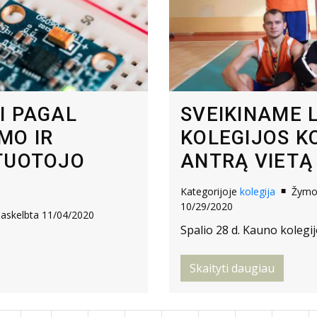
I PAGAL
SVEIKINAME 
IMO IR
KOLEGIJOS 
TUOTOJO
ANTRĄ VIETĄ
Kategorijoje
kolegija
Žym
10/29/2020
askelbta 11/04/2020
Spalio 28 d. Kauno kolegij
Skaityti daugiau