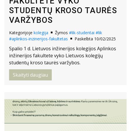
FAKULTETE VYKO
STUDENTŲ KROSO TAURĖS
VARŽYBOS
Kategorijoje
kolegija
Žymos
#lik-studentai
#lik
#aplinkos-inzinerijos-fakultetas
Paskelbta 10/02/2025
Spalio 1 d. Lietuvos inžinerijos kolegijos Aplinkos
inžinerijos fakultete vyko Lietuvos kolegijų
studentų kroso taurės varžybos.
Skaityti daugiau