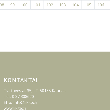
98
99
100
101
102
103
104
105
106
KONTAKTAI
Tvirtovės al. 35, LT-50155 Kaunas
Tel.: 0 37 308620
El. p.: info@lik.tech
www.lik.tech