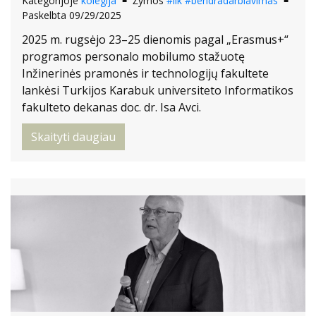
Kategorijoje
kolegija
Žymos
#lik
#bendradarbiavimas
Paskelbta 09/29/2025
2025 m. rugsėjo 23–25 dienomis pagal „Erasmus+“
programos personalo mobilumo stažuotę
Inžinerinės pramonės ir technologijų fakultete
lankėsi Turkijos Karabuk universiteto Informatikos
fakulteto dekanas doc. dr. Isa Avci.
Skaityti daugiau