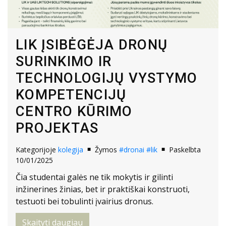
LIK ĮSIBĖGĖJA DRONŲ
SURINKIMO IR
TECHNOLOGIJŲ VYSTYMO
KOMPETENCIJŲ
CENTRO KŪRIMO
PROJEKTAS
Kategorijoje
kolegija
Žymos
#dronai
#lik
Paskelbta
10/01/2025
Čia studentai galės ne tik mokytis ir gilinti
inžinerines žinias, bet ir praktiškai konstruoti,
testuoti bei tobulinti įvairius dronus.
Skaityti daugiau