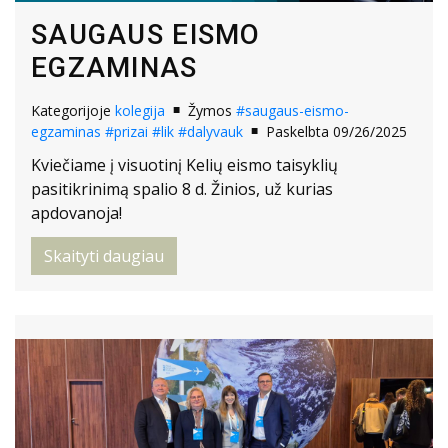
SAUGAUS EISMO
EGZAMINAS
Kategorijoje
kolegija
Žymos
#saugaus-eismo-
egzaminas
#prizai
#lik
#dalyvauk
Paskelbta 09/26/2025
Kviečiame į visuotinį Kelių eismo taisyklių
pasitikrinimą spalio 8 d. Žinios, už kurias
apdovanoja!
Skaityti daugiau