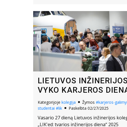
LIETUVOS INŽINERIJO
VYKO KARJEROS DIEN
Kategorijoje
kolegija
Žymos
#karjeros-galim
studentai
#lik
Paskelbta 02/27/2025
Vasario 27 dieną Lietuvos inžinerijos kole
„LIK'ed: tvarios inžinerijos diena“ 2025