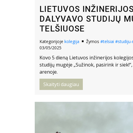
LIETUVOS INŽINERIJO
DALYVAVO STUDIJŲ M
TELŠIUOSE
Kategorijoje
kolegija
Žymos
#telsiai
#studiju
03/05/2025
Kovo 5 dieną Lietuvos inžinerijos kolegijo
studijų mugėje „Sužinok, pasirink ir siek!“
arenoje.
Skaityti daugiau