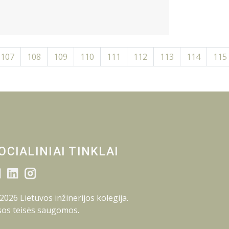
107
108
109
110
111
112
113
114
115
OCIALINIAI TINKLAI
2026 Lietuvos inžinerijos kolegija.
sos teisės saugomos.