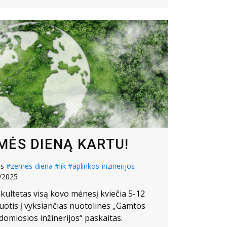
MĖS DIENĄ KARTU!
os
#zemes-diena
#lik
#aplinkos-inzinerijos-
/2025
akultetas visą kovo mėnesį kviečia 5-12
ruotis į vyksiančias nuotolines „Gamtos
domiosios inžinerijos“ paskaitas.