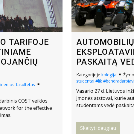
O TARIFOJE
AUTOMOBILIŲ
INIAME
EKSPLOATAV
UOJANČIŲ
PASKAITĄ VE
Kategorijoje
kolegija
Žym
studentai
#lik
#bendradarbiav
inerijos-fakultetas
Vasario 27 d. Lietuvos in
įmonės atstovai, kurie a
 darbinis COST veiklos
studentams vedė paskaitą
twork for the effective
kimas.
Skaityti daugiau