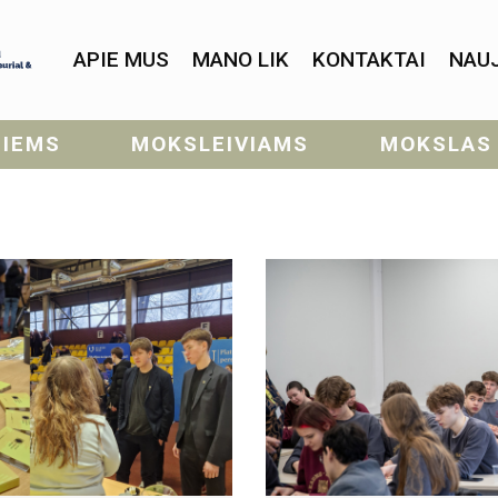
APIE MUS
MANO LIK
KONTAKTAI
NAU
SIEMS
MOKSLEIVIAMS
MOKSLAS