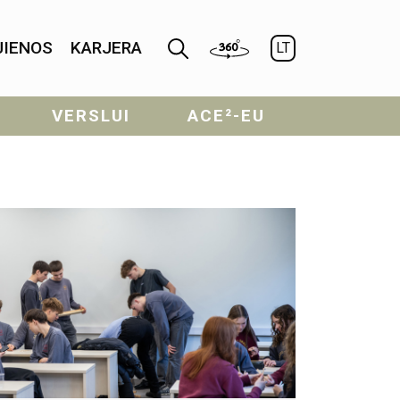
JIENOS
KARJERA
LT
VERSLUI
ACE²-EU