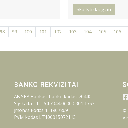
Skaityti daugiau
98
99
100
101
102
103
104
105
106
BANKO REKVIZITAI
S
AB SEB Bankas, banko kodas: 70440
Sąskaita – LT 54 7044 0600 0301 1752
Įmonės kodas 111967869
© 
PVM kodas LT100015072113
Vi