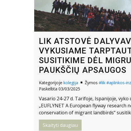
LIK ATSTOVĖ DALYVAV
VYKUSIAME TARPTAUT
SUSITIKIME DĖL MIGR
PAUKŠČIŲ APSAUGOS
Kategorijoje
kolegija
Žymos
#lik
#aplinkos-inz
Paskelbta 03/03/2025
Vasario 24-27 d. Tarifoje, Ispanijoje, vyko
„EUFLYNET A European flyway research ne
conservation of migrant landbirds“ susiti
Skaityti daugiau