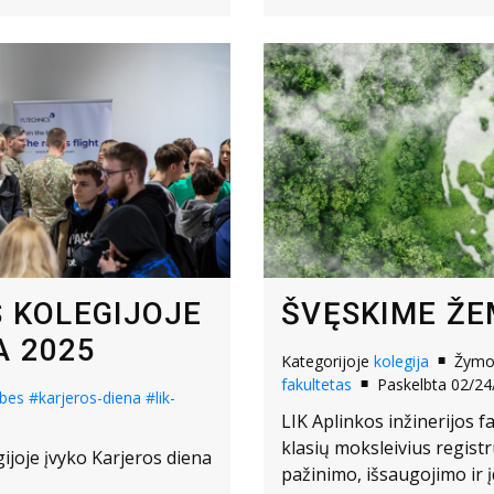
S KOLEGIJOJE
ŠVĘSKIME ŽE
A 2025
Kategorijoje
kolegija
Žym
fakultetas
Paskelbta 02/24
ybes
#karjeros-diena
#lik-
LIK Aplinkos inžinerijos f
klasių moksleivius regist
gijoje įvyko Karjeros diena
pažinimo, išsaugojimo ir į