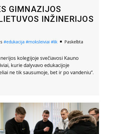
S GIMNAZIJOS
LIETUVOS INŽINERIJOS
os
#edukacija
#moksleiviai
#lik
Paskelbta
inerijos kolegijoje svečiavosi Kauno
viai, kurie dalyvavo edukacijoje
eliai ne tik sausumoje, bet ir po vandeniu“.