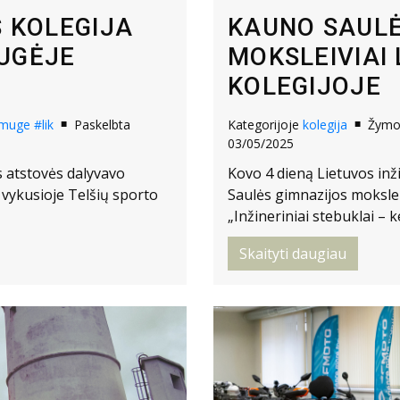
S KOLEGIJA
KAUNO SAULĖ
UGĖJE
MOKSLEIVIAI 
KOLEGIJOJE
-muge
#lik
Paskelbta
Kategorijoje
kolegija
Žym
03/05/2025
s atstovės dalyvavo
Kovo 4 dieną Lietuvos inž
, vykusioje Telšių sporto
Saulės gimnazijos mokslei
„Inžineriniai stebuklai – k
Skaityti daugiau