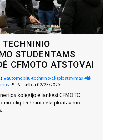
 TECHNINIO
IMO STUDENTAMS
DĖ CFMOTO ATSTOVAI
os
#automobiliu-techninis-eksploatavimas
#lik-
imas
Paskelbta 02/28/2025
žinerijos kolegijoje lankėsi CFMOTO
utomobilių techninio eksploatavimo
.