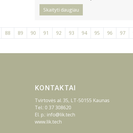
Skaityti daugiau
88
89
90
91
92
93
94
95
96
97
KONTAKTAI
Tvirtovės al. 35, LT-50155 Kaunas
Tel.: 0 37 308620
El. p.: info@lik.tech
www.lik.tech