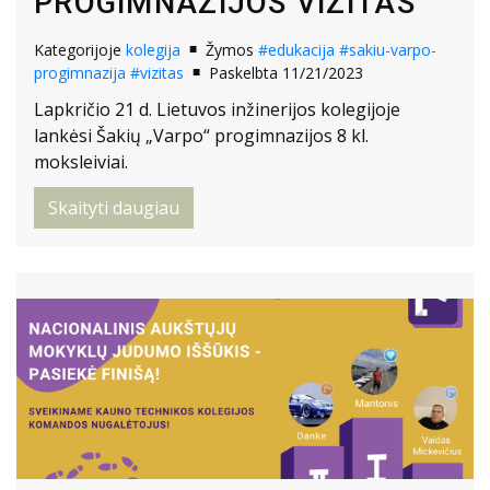
PROGIMNAZIJOS VIZITAS
Kategorijoje
kolegija
Žymos
#edukacija
#sakiu-varpo-
progimnazija
#vizitas
Paskelbta 11/21/2023
Lapkričio 21 d. Lietuvos inžinerijos kolegijoje
lankėsi Šakių „Varpo“ progimnazijos 8 kl.
moksleiviai.
Skaityti daugiau