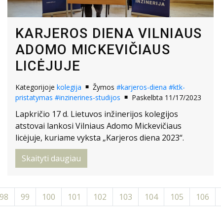
KARJEROS DIENA VILNIAUS
ADOMO MICKEVIČIAUS
LICĖJUJE
Kategorijoje
kolegija
Žymos
#karjeros-diena
#ktk-
pristatymas
#inzinerines-studijos
Paskelbta 11/17/2023
Lapkričio 17 d. Lietuvos inžinerijos kolegijos
atstovai lankosi Vilniaus Adomo Mickevičiaus
licėjuje, kuriame vyksta „Karjeros diena 2023“.
Skaityti daugiau
98
99
100
101
102
103
104
105
106