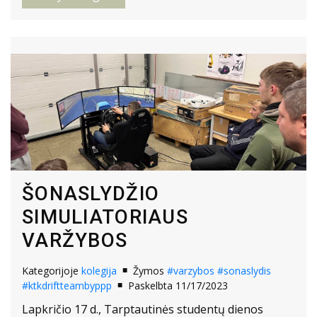
ŠONASLYDŽIO
SIMULIATORIAUS
VARŽYBOS
Kategorijoje
kolegija
Žymos
#varzybos
#sonaslydis
#ktkdriftteambyppp
Paskelbta 11/17/2023
Lapkričio 17 d., Tarptautinės studentų dienos