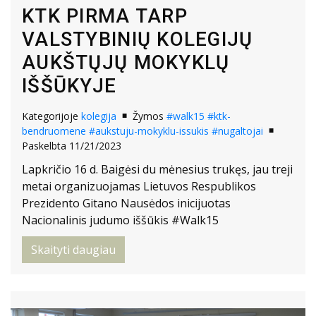
KTK PIRMA TARP
VALSTYBINIŲ KOLEGIJŲ
AUKŠTŲJŲ MOKYKLŲ
IŠŠŪKYJE
Kategorijoje
kolegija
Žymos
#walk15
#ktk-
bendruomene
#aukstuju-mokyklu-issukis
#nugaltojai
Paskelbta 11/21/2023
Lapkričio 16 d. Baigėsi du mėnesius trukęs, jau treji
metai organizuojamas Lietuvos Respublikos
Prezidento Gitano Nausėdos inicijuotas
Nacionalinis judumo iššūkis #Walk15
Skaityti daugiau