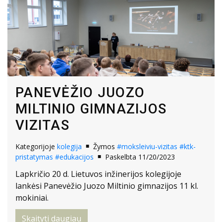
PANEVĖŽIO JUOZO
MILTINIO GIMNAZIJOS
VIZITAS
Kategorijoje
kolegija
Žymos
#moksleiviu-vizitas
#ktk-
pristatymas
#edukacijos
Paskelbta 11/20/2023
Lapkričio 20 d. Lietuvos inžinerijos kolegijoje
lankėsi Panevėžio Juozo Miltinio gimnazijos 11 kl.
mokiniai.
Skaityti daugiau