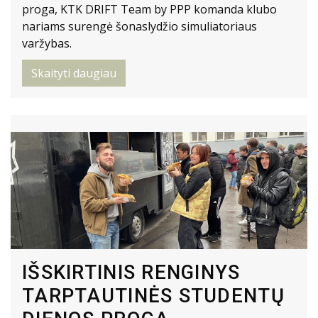
proga, KTK DRIFT Team by PPP komanda klubo
nariams surengė šonaslydžio simuliatoriaus
varžybas.
Skaityti daugiau
IŠSKIRTINIS RENGINYS
TARPTAUTINĖS STUDENTŲ