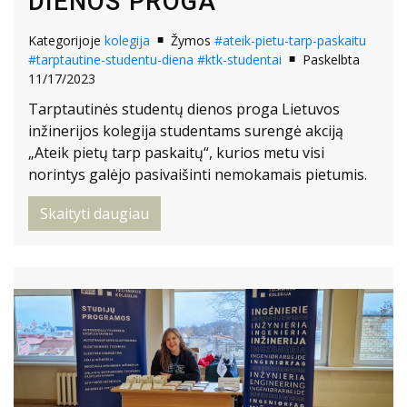
DIENOS PROGA
Kategorijoje
kolegija
Žymos
#ateik-pietu-tarp-paskaitu
#tarptautine-studentu-diena
#ktk-studentai
Paskelbta
11/17/2023
Tarptautinės studentų dienos proga Lietuvos
inžinerijos kolegija studentams surengė akciją
„Ateik pietų tarp paskaitų“, kurios metu visi
norintys galėjo pasivaišinti nemokamais pietumis.
Skaityti daugiau