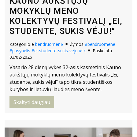
KAUNO AUKŠTŲJŲ
MOKYKLŲ MENO
KOLEKTYVŲ FESTIVALĮ „EI,
STUDENTE, SUKIS VĖJU!“
Kategorijoje
bendruomenė
Žymos
#bendruomene
#pusynelis
#ei-studente-sukis-veju
#lik
Paskelbta
03/02/2026
Vasario 28 dieną vykęs 32-asis kasmetinis Kauno
aukštųjų mokyklų meno kolektyvų festivalis „Ei,
studente, sukis vėju!“ tapo tikra studentiškos
kūrybos ir lietuvių liaudies meno švente.
Skaityti daugiau