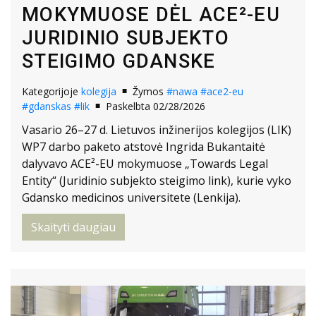
MOKYMUOSE DĖL ACE²-EU
JURIDINIO SUBJEKTO
STEIGIMO GDANSKE
Kategorijoje
kolegija
Žymos
#nawa
#ace2-eu
#gdanskas
#lik
Paskelbta 02/28/2026
Vasario 26–27 d. Lietuvos inžinerijos kolegijos (LIK)
WP7 darbo paketo atstovė Ingrida Bukantaitė
dalyvavo ACE²-EU mokymuose „Towards Legal
Entity“ (Juridinio subjekto steigimo link), kurie vyko
Gdansko medicinos universitete (Lenkija).
Skaityti daugiau