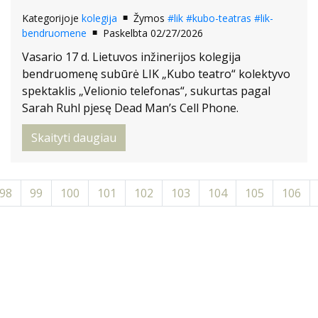
Kategorijoje
kolegija
Žymos
#lik
#kubo-teatras
#lik-
bendruomene
Paskelbta 02/27/2026
Vasario 17 d. Lietuvos inžinerijos kolegija
bendruomenę subūrė LIK „Kubo teatro“ kolektyvo
spektaklis „Velionio telefonas“, sukurtas pagal
Sarah Ruhl pjesę Dead Man’s Cell Phone.
Skaityti daugiau
98
99
100
101
102
103
104
105
106