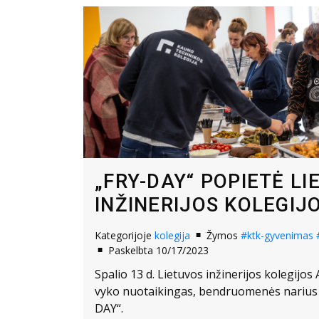
„FRY-DAY“ POPIETĖ L
INŽINERIJOS KOLEGIJ
Kategorijoje
kolegija
Žymos
#ktk-gyvenimas
Paskelbta 10/17/2023
Spalio 13 d. Lietuvos inžinerijos kolegijos 
vyko nuotaikingas, bendruomenės narius
DAY“.