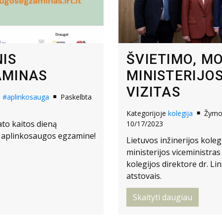
IS
ŠVIETIMO, M
AMINAS
MINISTERIJO
VIZITAS
s
#aplinkosauga
Paskelbta
Kategorijoje
kolegija
Žym
to kaitos dieną
10/17/2023
e aplinkosaugos egzamine!
Lietuvos inžinerijos koleg
ministerijos viceministras
kolegijos direktore dr. Li
atstovais.
Skaityti daugiau