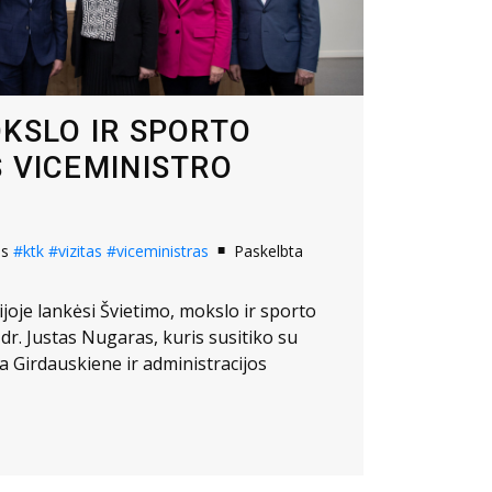
OKSLO IR SPORTO
S VICEMINISTRO
os
#ktk
#vizitas
#viceministras
Paskelbta
ijoje lankėsi Švietimo, mokslo ir sporto
 dr. Justas Nugaras, kuris susitiko su
na Girdauskiene ir administracijos