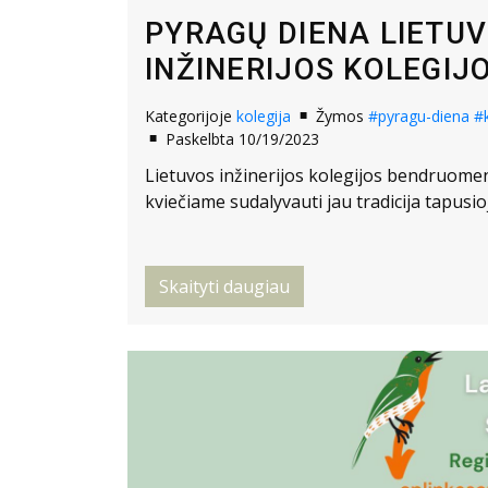
PYRAGŲ DIENA LIETU
INŽINERIJOS KOLEGIJ
Kategorijoje
kolegija
Žymos
#pyragu-diena
#
Paskelbta 10/19/2023
Lietuvos inžinerijos kolegijos bendruomenė
kviečiame sudalyvauti jau tradicija tapusi
Skaityti daugiau