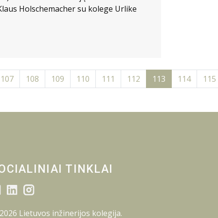
. Klaus Holschemacher su kolege Urlike
107
108
109
110
111
112
113
114
115
OCIALINIAI TINKLAI
2026 Lietuvos inžinerijos kolegija.