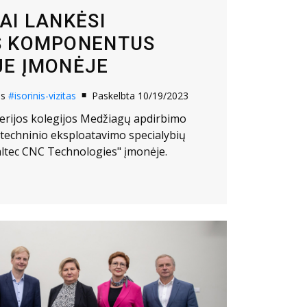
AI LANKĖSI
S KOMPONENTUS
JE ĮMONĖJE
os
#isorinis-vizitas
Paskelbta 10/19/2023
inerijos kolegijos Medžiagų apdirbimo
ų techninio eksploatavimo specialybių
altec CNC Technologies" įmonėje.