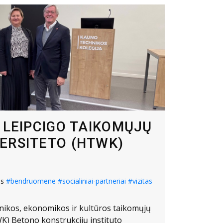
Š LEIPCIGO TAIKOMŲJŲ
ERSITETO (HTWK)
os
#bendruomene
#socialiniai-partneriai
#vizitas
hnikos, ekonomikos ir kultūros taikomųjų
K) Betono konstrukcijų instituto