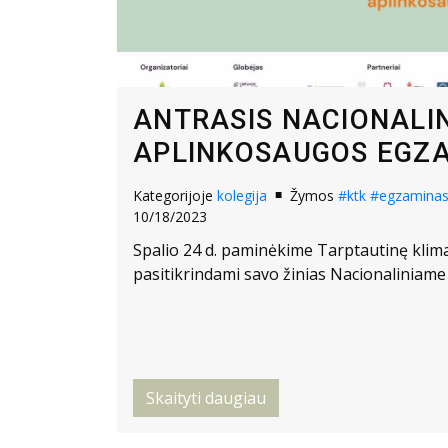
ANTRASIS NACIONALIN
APLINKOSAUGOS EGZ
Kategorijoje
kolegija
Žymos
#ktk
#egzamina
10/18/2023
Spalio 24 d. paminėkime Tarptautinę klima
pasitikrindami savo žinias Nacionaliniam
Skaityti daugiau