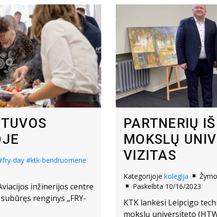
IETUVOS
PARTNERIŲ I
OJE
MOKSLŲ UNIV
VIZITAS
#fry-day
#ktk-bendruomene
Kategorijoje
kolegija
Žym
Aviacijos inžinerijos centre
Paskelbta 10/16/2023
 subūręs renginys „FRY-
KTK lankėsi Leipcigo tec
mokslų universiteto (HTW