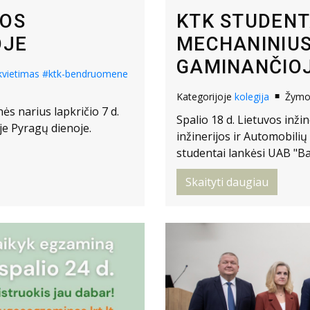
VOS
KTK STUDENT
OJE
MECHANINIU
GAMINANČIO
kvietimas
#ktk-bendruomene
Kategorijoje
kolegija
Žym
s narius lapkričio 7 d.
Spalio 18 d. Lietuvos inž
oje Pyragų dienoje.
inžinerijos ir Automobili
studentai lankėsi UAB "B
Skaityti daugiau