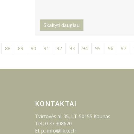
Skaityti daugiau
88
89
90
91
92
93
94
95
96
97
KONTAKTAI
Tvirtovės al. 35, LT-50155 Kaunas
Tel.: 0 37 308620
El. p.: info@lik.tech