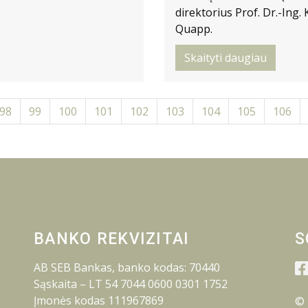
direktorius Prof. Dr.-Ing
Quapp.
Skaityti daugiau
98
99
100
101
102
103
104
105
106
BANKO REKVIZITAI
S
AB SEB Bankas, banko kodas: 70440
Sąskaita – LT 54 7044 0600 0301 1752
Įmonės kodas 111967869
© 