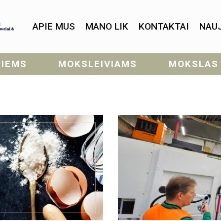
APIE MUS
MANO LIK
KONTAKTAI
NAU
SIEMS
MOKSLEIVIAMS
MOKSLAS