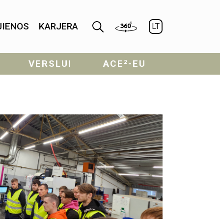
JIENOS
KARJERA
LT
VERSLUI
ACE²-EU