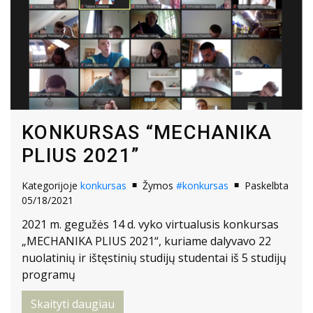
KONKURSAS “MECHANIKA
PLIUS 2021”
Kategorijoje
konkursas
Žymos
#konkursas
Paskelbta
05/18/2021
2021 m. gegužės 14 d. vyko virtualusis konkursas
„MECHANIKA PLIUS 2021“, kuriame dalyvavo 22
nuolatinių ir ištęstinių studijų studentai iš 5 studijų
programų
Skaityti daugiau