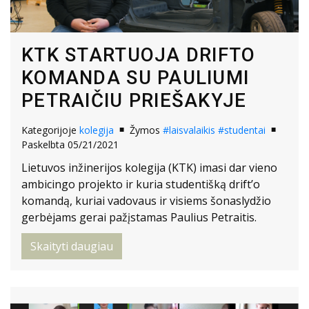
KTK STARTUOJA DRIFTO
KOMANDA SU PAULIUMI
PETRAIČIU PRIEŠAKYJE
Kategorijoje
kolegija
Žymos
#laisvalaikis
#studentai
Paskelbta 05/21/2021
Lietuvos inžinerijos kolegija (KTK) imasi dar vieno
ambicingo projekto ir kuria studentišką drift’o
komandą, kuriai vadovaus ir visiems šonaslydžio
gerbėjams gerai pažįstamas Paulius Petraitis.
Skaityti daugiau