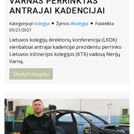
VARNAS PERRINKTAS
ANTRAJAI KADENCIJAI
Kategorijoje
kolegija
Žymos
#kolegija
Paskelbta
05/21/2021
Lietuvos kolegijų direktorių konferencija (LKDK)
vienbalsiai antrajai kadencijai prezidentu perrinko
Lietuvos inžinerijos kolegijos (KTK) vadovą Nerijų
Varną.
Skaityti daugiau