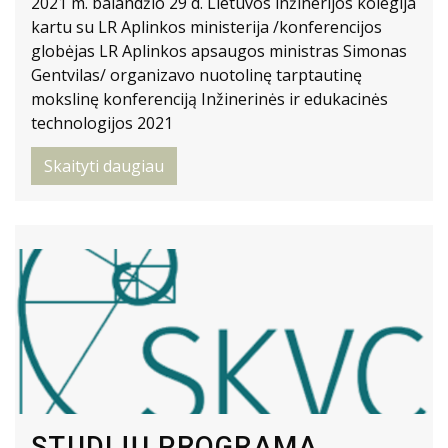
2021 m. balandžio 29 d. Lietuvos inžinerijos kolegija
kartu su LR Aplinkos ministerija /konferencijos
globėjas LR Aplinkos apsaugos ministras Simonas
Gentvilas/ organizavo nuotolinę tarptautinę
mokslinę konferenciją Inžinerinės ir edukacinės
technologijos 2021
Skaityti daugiau
STUDIJŲ PROGRAMA