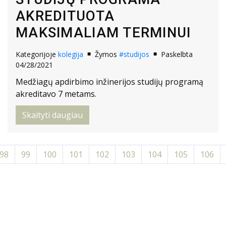
AKREDITUOTA
MAKSIMALIAM TERMINUI
Kategorijoje
kolegija
Žymos
#studijos
Paskelbta
04/28/2021
Medžiagų apdirbimo inžinerijos studijų programą
akreditavo 7 metams.
Skaityti daugiau
98
99
100
101
102
103
104
105
106