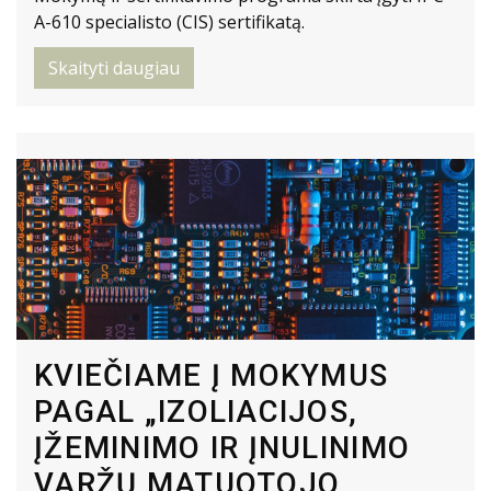
A-610 specialisto (CIS) sertifikatą.
Skaityti daugiau
KVIEČIAME Į MOKYMUS
PAGAL „IZOLIACIJOS,
ĮŽEMINIMO IR ĮNULINIMO
VARŽŲ MATUOTOJO