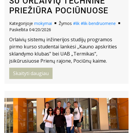
SU ORLAIVIŲ TECHNINE
PRIEŽIŪRA POCIŪNUOSE
Kategorijoje
mokymai
Žymos
#lik
#lik-bendruomene
Paskelbta 04/20/2026
Orlaivių sistemų inžinerijos studijų programos
pirmo kurso studentai lankėsi „Kauno apskrities
sklandymo klubas" bei UAB „Termikas“,
įsikūrusiuose Prienų rajone, Pociūnų kaime.
Skaityti daugiau