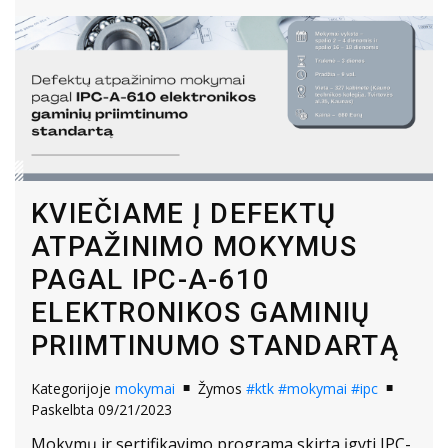
KVIEČIAME Į DEFEKTŲ
ATPAŽINIMO MOKYMUS
PAGAL IPC-A-610
ELEKTRONIKOS GAMINIŲ
PRIIMTINUMO STANDARTĄ
Kategorijoje
mokymai
Žymos
#ktk
#mokymai
#ipc
Paskelbta 09/21/2023
Mokymų ir sertifikavimo programa skirta įgyti IPC-