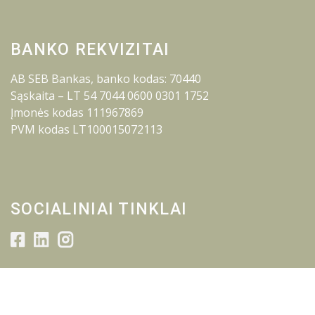
BANKO REKVIZITAI
AB SEB Bankas, banko kodas: 70440
Sąskaita – LT 54 7044 0600 0301 1752
Įmonės kodas 111967869
PVM kodas LT100015072113
SOCIALINIAI TINKLAI
© 2026 Lietuvos inžinerijos kolegija.
Visos teisės saugomos.