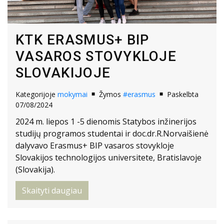
KTK ERASMUS+ BIP
VASAROS STOVYKLOJE
SLOVAKIJOJE
Kategorijoje
mokymai
Žymos
#erasmus
Paskelbta
07/08/2024
2024 m. liepos 1 -5 dienomis Statybos inžinerijos
studijų programos studentai ir doc.dr.R.Norvaišienė
dalyvavo Erasmus+ BIP vasaros stovykloje
Slovakijos technologijos universitete, Bratislavoje
(Slovakija).
Skaityti daugiau