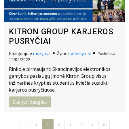
KITRON GROUP KARJEROS
PUSRYČIAI
Kategorijoje
mokymai
Žymos
#mokymai
Paskelbta
12/02/2022
Rinkoje pirmaujanti Skandinavijos elektronikos
gamybos paslaugų įmonė Kitron Group visus
inžinerinės krypties studentus kviečia susitikti
karjeros pusryčiuose.
Skaityti daugiau
Previous
Previous
Next
Next
«
‹
1
2
3
4
›
»