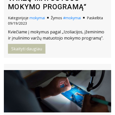
MOKYMO PROGRAMĄ“
Kategorijoje
mokymai
Žymos
#mokymai
Paskelbta
09/19/2023
Kviečiame į mokymus pagal „Izoliacijos, įžeminimo
ir įnulinimo varžų matuotojo mokymo programą“.
Skaityti daugiau