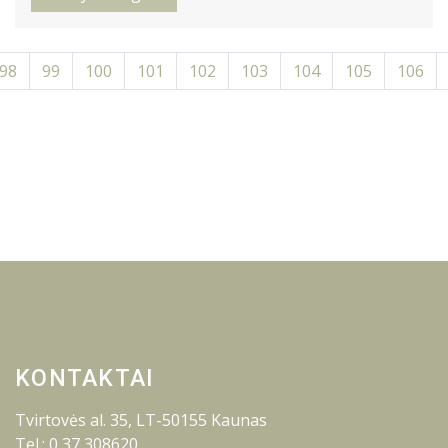
98
99
100
101
102
103
104
105
106
KONTAKTAI
Tvirtovės al. 35, LT-50155 Kaunas
Tel.: 0 37 308620