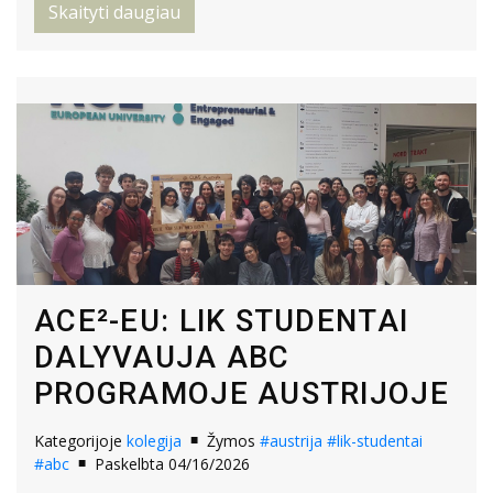
Skaityti daugiau
ACE²-EU: LIK STUDENTAI
DALYVAUJA ABC
PROGRAMOJE AUSTRIJOJE
Kategorijoje
kolegija
Žymos
#austrija
#lik-studentai
#abc
Paskelbta 04/16/2026