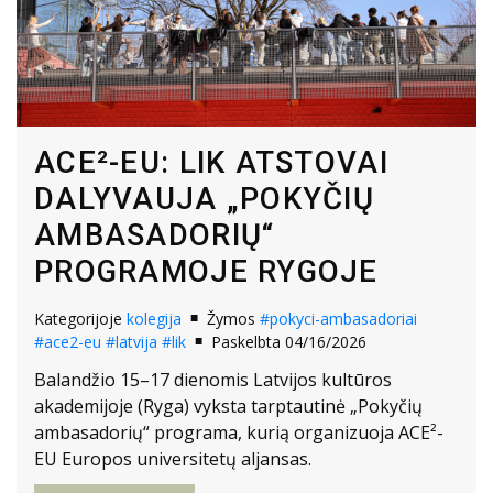
ACE²-EU: LIK ATSTOVAI
DALYVAUJA „POKYČIŲ
AMBASADORIŲ“
PROGRAMOJE RYGOJE
Kategorijoje
kolegija
Žymos
#pokyci-ambasadoriai
#ace2-eu
#latvija
#lik
Paskelbta 04/16/2026
Balandžio 15–17 dienomis Latvijos kultūros
akademijoje (Ryga) vyksta tarptautinė „Pokyčių
ambasadorių“ programa, kurią organizuoja ACE²-
EU Europos universitetų aljansas.