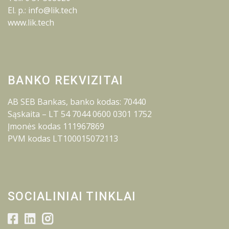
El. p.: info@lik.tech
www.lik.tech
BANKO REKVIZITAI
AB SEB Bankas, banko kodas: 70440
Sąskaita – LT 54 7044 0600 0301 1752
Įmonės kodas 111967869
PVM kodas LT100015072113
SOCIALINIAI TINKLAI