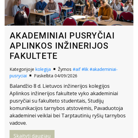
AKADEMINIAI PUSRYČIAI
APLINKOS INŽINERIJOS
FAKULTETE
Kategorijoje
kolegija
Žymos
#aif
#lik
#akademiniai-
pusryciai
Paskelbta 04/09/2026
Balandžio 8 d. Lietuvos inžinerijos kolegijos
Aplinkos inžinerijos fakultete vyko akademiniai
pusryčiai su fakulteto studentais, Studijų
komunikacijos tarnybos atstovėmis, Pavaduotoja
akademinei veiklai bei Tarptautinių ryšių tarnybos
vadove.
Skaityti daugiau