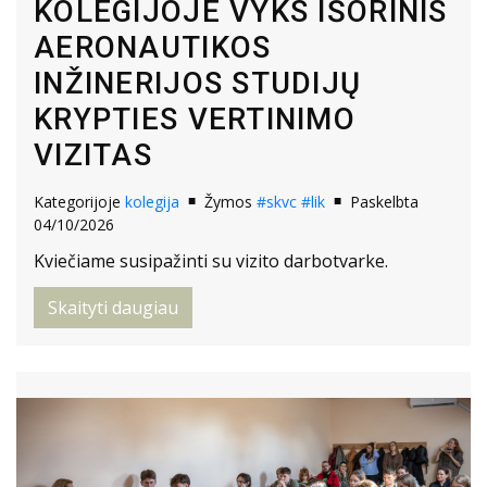
KOLEGIJOJE VYKS IŠORINIS
AERONAUTIKOS
INŽINERIJOS STUDIJŲ
KRYPTIES VERTINIMO
VIZITAS
Kategorijoje
kolegija
Žymos
#skvc
#lik
Paskelbta
04/10/2026
Kviečiame susipažinti su vizito darbotvarke.
Skaityti daugiau