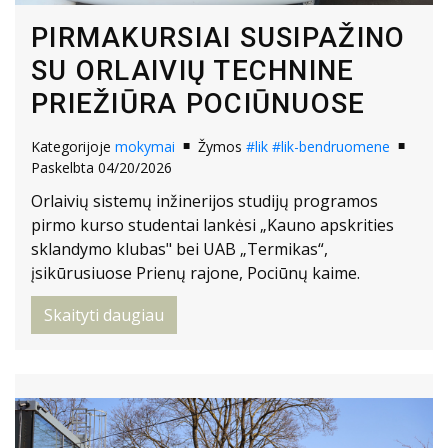
PIRMAKURSIAI SUSIPAŽINO
SU ORLAIVIŲ TECHNINE
PRIEŽIŪRA POCIŪNUOSE
Kategorijoje
mokymai
Žymos
#lik
#lik-bendruomene
Paskelbta 04/20/2026
Orlaivių sistemų inžinerijos studijų programos
pirmo kurso studentai lankėsi „Kauno apskrities
sklandymo klubas" bei UAB „Termikas“,
įsikūrusiuose Prienų rajone, Pociūnų kaime.
Skaityti daugiau