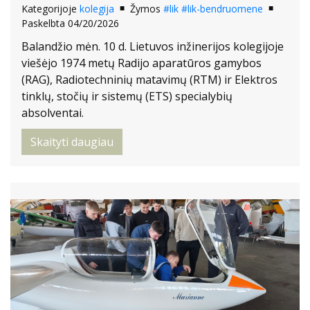
Kategorijoje
kolegija
Žymos
#lik
#lik-bendruomene
Paskelbta 04/20/2026
Balandžio mėn. 10 d. Lietuvos inžinerijos kolegijoje
viešėjo 1974 metų Radijo aparatūros gamybos
(RAG), Radiotechninių matavimų (RTM) ir Elektros
tinklų, stočių ir sistemų (ETS) specialybių
absolventai.
Skaityti daugiau