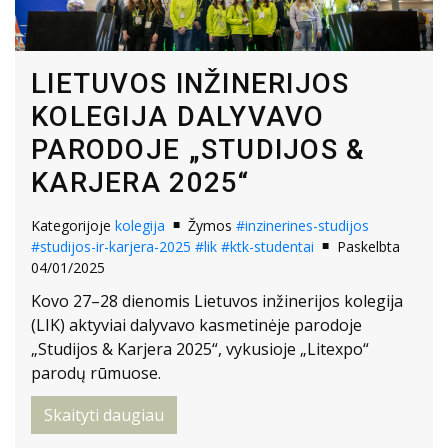
LIETUVOS INŽINERIJOS
KOLEGIJA DALYVAVO
PARODOJE „STUDIJOS &
KARJERA 2025“
Kategorijoje
kolegija
Žymos
#inzinerines-studijos
#studijos-ir-karjera-2025
#lik
#ktk-studentai
Paskelbta
04/01/2025
Kovo 27–28 dienomis Lietuvos inžinerijos kolegija
(LIK) aktyviai dalyvavo kasmetinėje parodoje
„Studijos & Karjera 2025“, vykusioje „Litexpo“
parodų rūmuose.
Skaityti daugiau