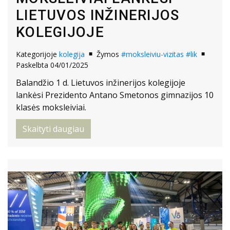
LIETUVOS INŽINERIJOS
KOLEGIJOJE
Kategorijoje
kolegija
Žymos
#moksleiviu-vizitas
#lik
Paskelbta 04/01/2025
Balandžio 1 d. Lietuvos inžinerijos kolegijoje
lankėsi Prezidento Antano Smetonos gimnazijos 10
klasės moksleiviai.
Skaityti daugiau