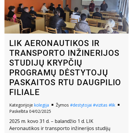
LIK AERONAUTIKOS IR
TRANSPORTO INŽINERIJOS
STUDIJŲ KRYPČIŲ
PROGRAMŲ DĖSTYTOJŲ
PASKAITOS RTU DAUGPILIO
FILIALE
Kategorijoje
kolegija
Žymos
#destytojai
#vizitas
#lik
Paskelbta 04/02/2025
2025 m. kovo 31 d. – balandžio 1 d. LIK
Aeronautikos ir transporto inžinerijos studijų