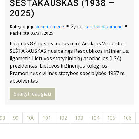
ŠEŠTAKAUSKAS (1938 –
2025)
Kategorijoje
bendruomenė
Žymos
#lik-bendruomene
Paskelbta 03/31/2025
Eidamas 87-uosius metus mirė Adakras Vincentas
ŠEŠTAKAUSKAS nusipelnęs Respublikos inžinierius,
ilgametis Lietuvos statybininkų asociacijos (LSA)
prezidentas, Lietuvos inžinerijos kolegijos
Pramoninės civilinės statybos specialybės 1957 m.
absolventas.
Skaityti daugiau
98
99
100
101
102
103
104
105
106