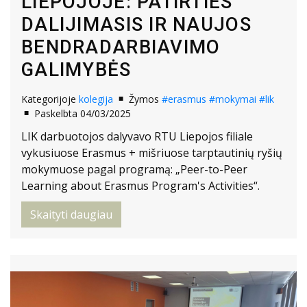
LIEPOJOJE: PATIRTIES
DALIJIMASIS IR NAUJOS
BENDRADARBIAVIMO
GALIMYBĖS
Kategorijoje
kolegija
Žymos
#erasmus
#mokymai
#lik
Paskelbta 04/03/2025
LIK darbuotojos dalyvavo RTU Liepojos filiale
vykusiuose Erasmus + mišriuose tarptautinių ryšių
mokymuose pagal programą: „Peer-to-Peer
Learning about Erasmus Program's Activities“.
Skaityti daugiau