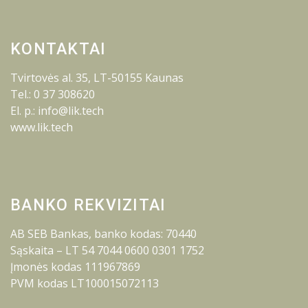
KONTAKTAI
Tvirtovės al. 35, LT-50155 Kaunas
Tel.: 0 37 308620
El. p.: info@lik.tech
www.lik.tech
BANKO REKVIZITAI
AB SEB Bankas, banko kodas: 70440
Sąskaita – LT 54 7044 0600 0301 1752
Įmonės kodas 111967869
PVM kodas LT100015072113