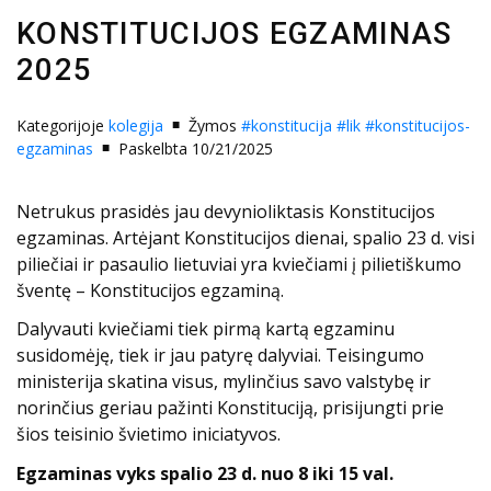
KONSTITUCIJOS EGZAMINAS
2025
Kategorijoje
kolegija
Žymos
#konstitucija
#lik
#konstitucijos-
egzaminas
Paskelbta 10/21/2025
Netrukus prasidės jau devynioliktasis Konstitucijos
egzaminas. Artėjant Konstitucijos dienai, spalio 23 d. visi
piliečiai ir pasaulio lietuviai yra kviečiami į pilietiškumo
šventę – Konstitucijos egzaminą.
Dalyvauti kviečiami tiek pirmą kartą egzaminu
susidomėję, tiek ir jau patyrę dalyviai. Teisingumo
ministerija skatina visus, mylinčius savo valstybę ir
norinčius geriau pažinti Konstituciją, prisijungti prie
šios teisinio švietimo iniciatyvos.
Egzaminas vyks spalio 23 d. nuo 8 iki 15 val.