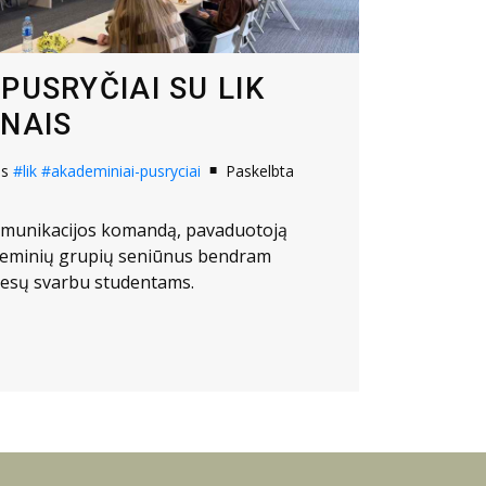
PUSRYČIAI SU LIK
ŪNAIS
os
#lik
#akademiniai-pusryciai
Paskelbta
omunikacijos komandą, pavaduotoją
ademinių grupių seniūnus bendram
 tiesų svarbu studentams.