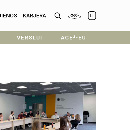
JIENOS
KARJERA
LT
VERSLUI
ACE²-EU