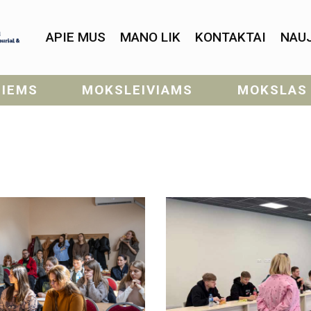
APIE MUS
MANO LIK
KONTAKTAI
NAU
SIEMS
MOKSLEIVIAMS
MOKSLAS