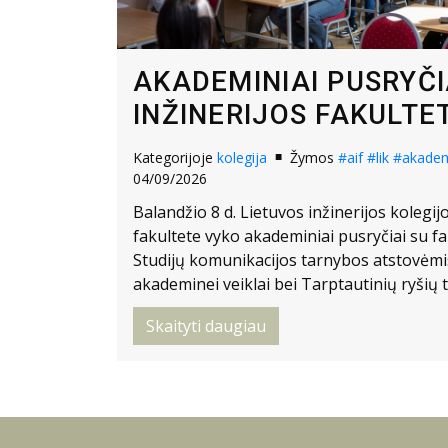
AKADEMINIAI PUSRYČI
INŽINERIJOS FAKULTE
Kategorijoje
kolegija
Žymos
#aif
#lik
#akademi
04/09/2026
Balandžio 8 d. Lietuvos inžinerijos kolegij
fakultete vyko akademiniai pusryčiai su fa
Studijų komunikacijos tarnybos atstovėmi
akademinei veiklai bei Tarptautinių ryšių
Skaityti daugiau