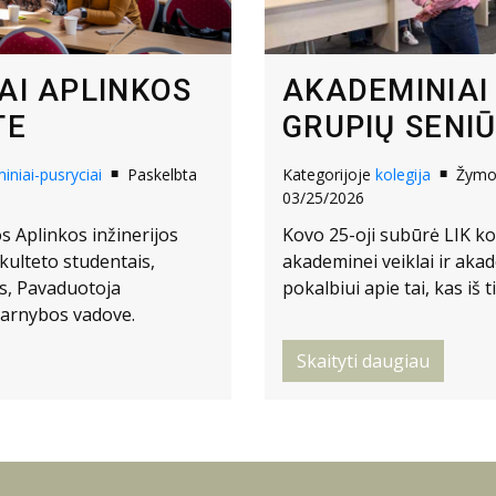
AI APLINKOS
AKADEMINIAI 
TE
GRUPIŲ SENI
niai-pusryciai
Paskelbta
Kategorijoje
kolegija
Žym
03/25/2026
os Aplinkos inžinerijos
Kovo 25-oji subūrė LIK k
kulteto studentais,
akademinei veiklai ir ak
s, Pavaduotoja
pokalbiui apie tai, kas iš
 tarnybos vadove.
Skaityti daugiau