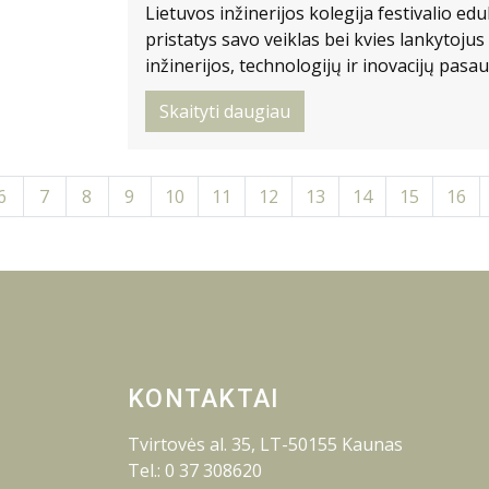
Lietuvos inžinerijos kolegija festivalio edu
pristatys savo veiklas bei kvies lankytojus 
inžinerijos, technologijų ir inovacijų pasaul
Skaityti daugiau
6
7
8
9
10
11
12
13
14
15
16
KONTAKTAI
Tvirtovės al. 35, LT-50155 Kaunas
Tel.: 0 37 308620