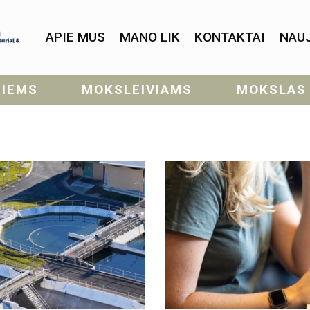
APIE MUS
MANO LIK
KONTAKTAI
NAU
SIEMS
MOKSLEIVIAMS
MOKSLAS