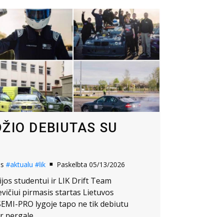
DŽIO DEBIUTAS SU
os
#aktualu
#lik
Paskelbta 05/13/2026
ijos studentui ir LIK Drift Team
vičiui pirmasis startas Lietuvos
EMI-PRO lygoje tapo ne tik debiutu
r pergale.