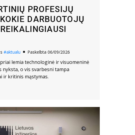
RTINIŲ PROFESIJŲ
I KOKIE DARBUOTOJŲ
 REIKALINGIAUSI
os
#aktualu
Paskelbta 06/09/2026
priai lemia technologinė ir visuomeninė
os nyksta, o vis svarbesni tampa
i ir kritinis mąstymas.