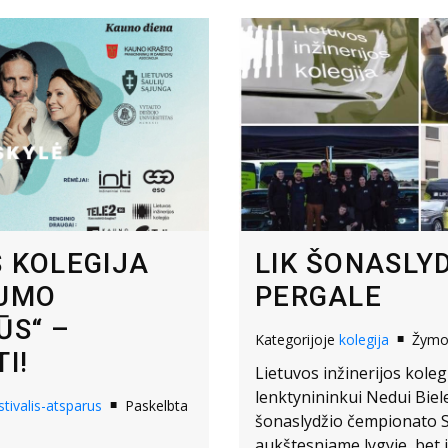
S KOLEGIJA
LIK ŠONASLY
KUMO
PERGALE
ŪS“ –
Kategorijoje
kolegija
Žym
I!
Lietuvos inžinerijos koleg
lenktynininkui Nedui Biele
stivalis-atsparus
Paskelbta
šonaslydžio čempionato S
aukštesniame lygyje, bet i