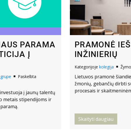
IAUS PARAMA
PRAMONĖ IEŠ
ICIJA Į
INŽINIERIŲ
Kategorijoje
kolegija
Žym
Lietuvos pramonė šiandie
s-grupe
Paskelbta
žmonių, gebančių dirbti 
procesais ir skaitmeninė
investuoja į jaunų talentų
 metais stipendijoms ir
ų paramą.
Skaityti daugiau