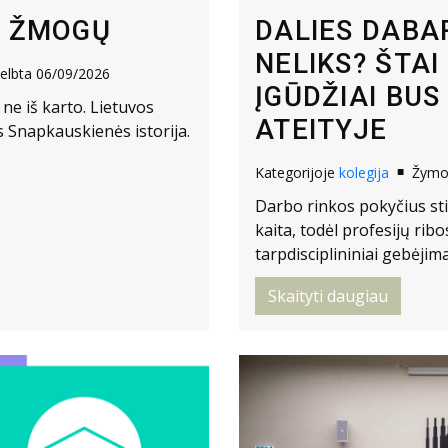
A ŽMOGŲ
DALIES DABA
NELIKS? ŠTA
elbta 06/09/2026
ĮGŪDŽIAI BUS
 ne iš karto. Lietuvos
ATEITYJE
s Snapkauskienės istorija.
Kategorijoje
kolegija
Žym
Darbo rinkos pokyčius sti
kaita, todėl profesijų rib
tarpdisciplininiai gebėjima
Skaityti daugiau