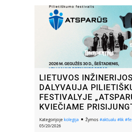
LIETUVOS INŽINERIJO
DALYVAUJA PILIETIŠ
FESTIVALYJE „ATSPAR
KVIEČIAME PRISIJUNGT
Kategorijoje
kolegija
Žymos
#aktualu
#lik
#fe
05/20/2026