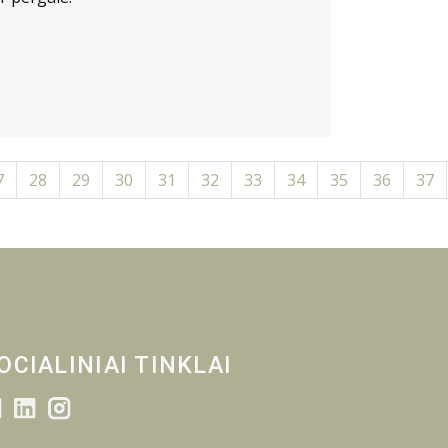
7
28
29
30
31
32
33
34
35
36
37
OCIALINIAI TINKLAI