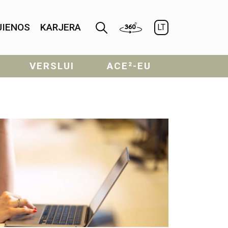
JIENOS
KARJERA
LT
VERSLUI
ACE²-EU