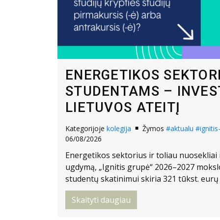
ENERGETIKOS SEKTOR
STUDENTAMS – INVEST
LIETUVOS ATEITĮ
Kategorijoje
kolegija
Žymos
#aktualu
#igniti
06/08/2026
Energetikos sektorius ir toliau nuosekliai 
ugdymą, „Ignitis grupė“ 2026–2027 mokslo
studentų skatinimui skiria 321 tūkst. eur
Skaityti daugiau