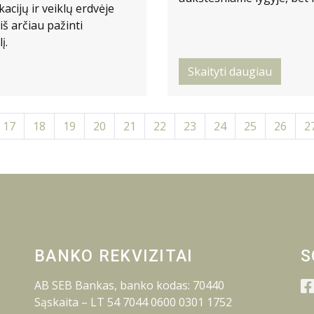
kacijų ir veiklų erdvėje
iš arčiau pažinti
į.
Skaityti daugiau
17
18
19
20
21
22
23
24
25
26
2
BANKO REKVIZITAI
S
AB SEB Bankas, banko kodas: 70440
Sąskaita – LT 54 7044 0600 0301 1752