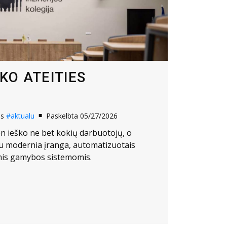
KO ATEITIES
os
#aktualu
Paskelbta 05/27/2026
n ieško ne bet kokių darbuotojų, o
su modernia įranga, automatizuotais
mis gamybos sistemomis.