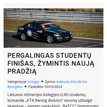
PERGALINGAS STUDENTŲ
FINIŠAS, ŽYMINTIS NAUJĄ
PRADŽIĄ
Kategorijoje
kolegija
Žymos
#aktualu
#studentai
#pergales
Paskelbta 10/03/2024
Lietuvos inžinerijos kolegijos (LIK) studentų
komanda „KTK Racing division“ sezoną užbaigė
skambiai – laimėjo paskutinįjį „BaTCC“ čempionato