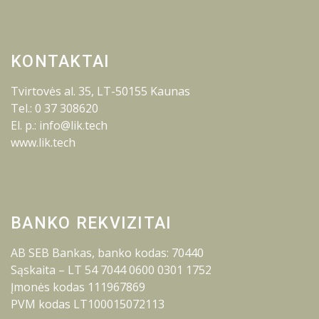
KONTAKTAI
Tvirtovės al. 35, LT-50155 Kaunas
Tel.: 0 37 308620
El. p.: info@lik.tech
www.lik.tech
BANKO REKVIZITAI
AB SEB Bankas, banko kodas: 70440
Sąskaita – LT 54 7044 0600 0301 1752
Įmonės kodas 111967869
PVM kodas LT100015072113