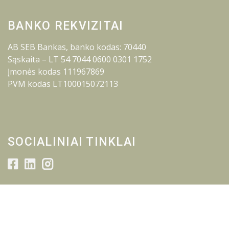
BANKO REKVIZITAI
AB SEB Bankas, banko kodas: 70440
Sąskaita – LT 54 7044 0600 0301 1752
Įmonės kodas 111967869
PVM kodas LT100015072113
SOCIALINIAI TINKLAI
© 2026 Lietuvos inžinerijos kolegija.
Visos teisės saugomos.