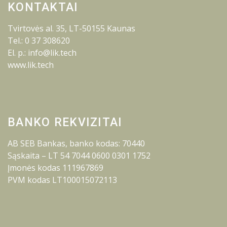
KONTAKTAI
Tvirtovės al. 35, LT-50155 Kaunas
Tel.: 0 37 308620
El. p.: info@lik.tech
www.lik.tech
BANKO REKVIZITAI
AB SEB Bankas, banko kodas: 70440
Sąskaita – LT 54 7044 0600 0301 1752
Įmonės kodas 111967869
PVM kodas LT100015072113