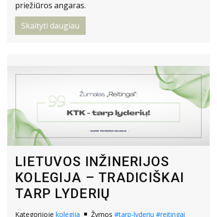
priežiūros angaras.
Skaityti daugiau
LIETUVOS INŽINERIJOS
KOLEGIJA – TRADICIŠKAI
TARP LYDERIŲ
Kategorijoje
kolegija
Žymos
#tarp-lyderiu
#reitingai