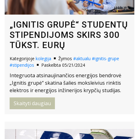
„IGNITIS GRUPĖ“ STUDENTŲ
STIPENDIJOMS SKIRS 300
TŪKST. EURŲ
Kategorijoje
kolegija
Žymos
#aktualu
#ignitis-grupe
#stipendijos
Paskelbta 05/21/2024
Integruota atsinaujinančios energijos bendrovė
„Ignitis grupė“ skatina šalies moksleivius rinktis
elektros ir energijos inžinerijos krypčių studijas.
Skaityti daugiau