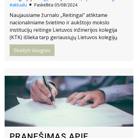
#aktualu
Paskelbta 05/08/2024
Naujausiame žurnalo „Reitingai“ atliktame
nacionaliniame švietimo ir aukštojo mokslo
institucijų reitinge Lietuvos inžinerijos kolegija
(KTK) išlieka tarp geriausiųjų Lietuvos kolegijų.
Skaityti daugiau
PRANEŠIMAS APIE