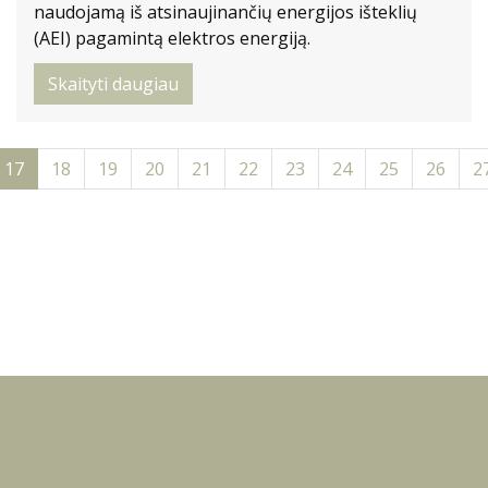
naudojamą iš atsinaujinančių energijos išteklių
(AEI) pagamintą elektros energiją.
Skaityti daugiau
17
18
19
20
21
22
23
24
25
26
2