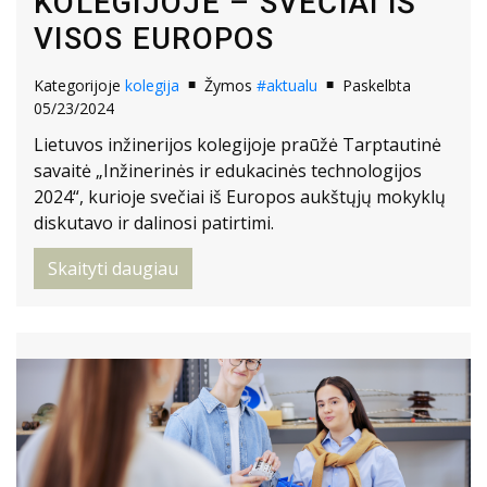
KOLEGIJOJE – SVEČIAI IŠ
VISOS EUROPOS
Kategorijoje
kolegija
Žymos
#aktualu
Paskelbta
05/23/2024
Lietuvos inžinerijos kolegijoje praūžė Tarptautinė
savaitė „Inžinerinės ir edukacinės technologijos
2024“, kurioje svečiai iš Europos aukštųjų mokyklų
diskutavo ir dalinosi patirtimi.
Skaityti daugiau