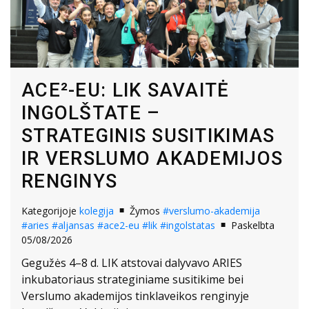
ACE²-EU: LIK SAVAITĖ
INGOLŠTATE –
STRATEGINIS SUSITIKIMAS
IR VERSLUMO AKADEMIJOS
RENGINYS
Kategorijoje
kolegija
Žymos
#verslumo-akademija
#aries
#aljansas
#ace2-eu
#lik
#ingolstatas
Paskelbta
05/08/2026
Gegužės 4–8 d. LIK atstovai dalyvavo ARIES
inkubatoriaus strateginiame susitikime bei
Verslumo akademijos tinklaveikos renginyje