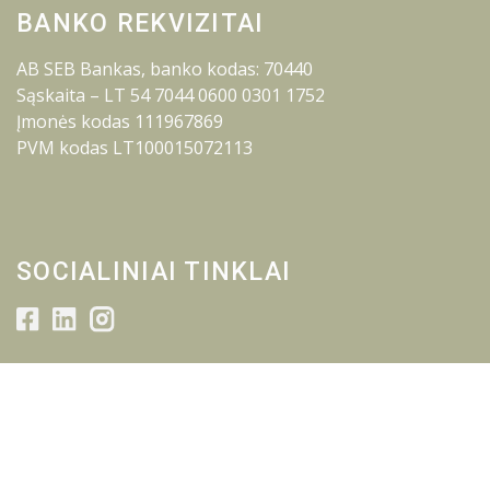
BANKO REKVIZITAI
AB SEB Bankas, banko kodas: 70440
Sąskaita – LT 54 7044 0600 0301 1752
Įmonės kodas 111967869
PVM kodas LT100015072113
SOCIALINIAI TINKLAI
© 2026 Lietuvos inžinerijos kolegija.
Visos teisės saugomos.