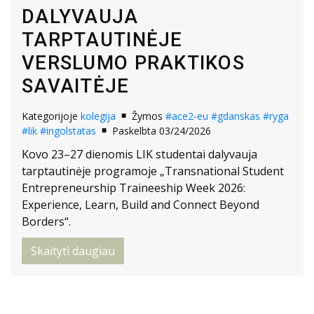
DALYVAUJA
TARPTAUTINĖJE
VERSLUMO PRAKTIKOS
SAVAITĖJE
Kategorijoje
kolegija
Žymos
#ace2-eu
#gdanskas
#ryga
#lik
#ingolstatas
Paskelbta 03/24/2026
Kovo 23–27 dienomis LIK studentai dalyvauja
tarptautinėje programoje „Transnational Student
Entrepreneurship Traineeship Week 2026:
Experience, Learn, Build and Connect Beyond
Borders“.
Skaityti daugiau