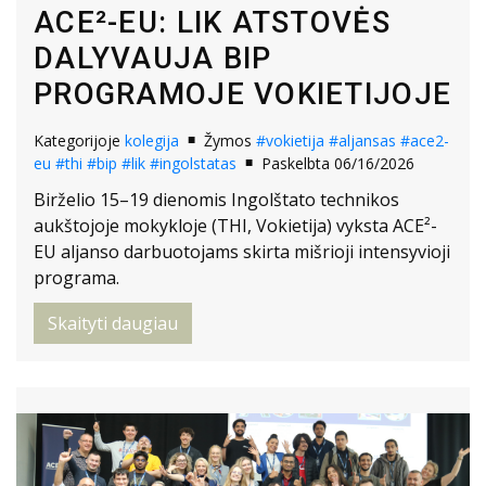
ACE²-EU: LIK ATSTOVĖS
DALYVAUJA BIP
PROGRAMOJE VOKIETIJOJE
Kategorijoje
kolegija
Žymos
#vokietija
#aljansas
#ace2-
eu
#thi
#bip
#lik
#ingolstatas
Paskelbta 06/16/2026
Birželio 15–19 dienomis Ingolštato technikos
aukštojoje mokykloje (THI, Vokietija) vyksta ACE²-
EU aljanso darbuotojams skirta mišrioji intensyvioji
programa.
Skaityti daugiau