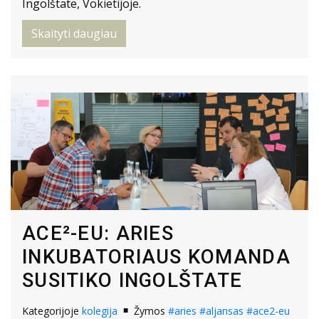
Ingolštate, Vokietijoje.
Skaityti daugiau
ACE²-EU: ARIES
INKUBATORIAUS KOMANDA
SUSITIKO INGOLŠTATE
Kategorijoje
kolegija
Žymos
#aries
#aljansas
#ace2-eu