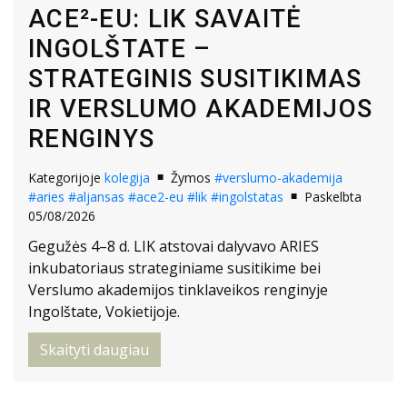
ACE²-EU: LIK SAVAITĖ
INGOLŠTATE –
STRATEGINIS SUSITIKIMAS
IR VERSLUMO AKADEMIJOS
RENGINYS
Kategorijoje
kolegija
Žymos
#verslumo-akademija
#aries
#aljansas
#ace2-eu
#lik
#ingolstatas
Paskelbta
05/08/2026
Gegužės 4–8 d. LIK atstovai dalyvavo ARIES
inkubatoriaus strateginiame susitikime bei
Verslumo akademijos tinklaveikos renginyje
Ingolštate, Vokietijoje.
Skaityti daugiau