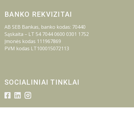
BANKO REKVIZITAI
AB SEB Bankas, banko kodas: 70440
Sąskaita – LT 54 7044 0600 0301 1752
Įmonės kodas 111967869
PVM kodas LT100015072113
SOCIALINIAI TINKLAI
© 2026 Lietuvos inžinerijos kolegija.
Visos teisės saugomos.