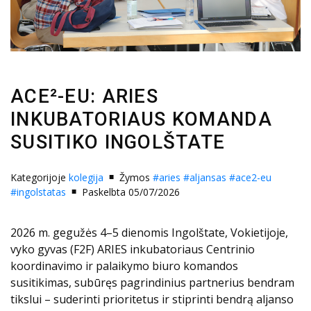
ACE²-EU: ARIES
INKUBATORIAUS KOMANDA
SUSITIKO INGOLŠTATE
Kategorijoje
kolegija
Žymos
#aries
#aljansas
#ace2-eu
#ingolstatas
Paskelbta 05/07/2026
2026 m. gegužės 4–5 dienomis Ingolštate, Vokietijoje,
vyko gyvas (F2F) ARIES inkubatoriaus Centrinio
koordinavimo ir palaikymo biuro komandos
susitikimas, subūręs pagrindinius partnerius bendram
tikslui – suderinti prioritetus ir stiprinti bendrą aljanso