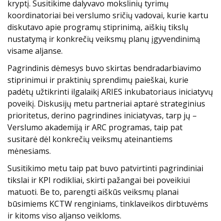
kryptį. Susitikime dalyvavo mokslinių tyrimų
koordinatoriai bei verslumo sričių vadovai, kurie kartu
diskutavo apie programų stiprinimą, aiškių tikslų
nustatymą ir konkrečių veiksmų planų įgyvendinimą
visame aljanse.
Pagrindinis dėmesys buvo skirtas bendradarbiavimo
stiprinimui ir praktinių sprendimų paieškai, kurie
padėtų užtikrinti ilgalaikį ARIES inkubatoriaus iniciatyvų
poveikį. Diskusijų metu partneriai aptarė strateginius
prioritetus, derino pagrindines iniciatyvas, tarp jų –
Verslumo akademiją ir ARC programas, taip pat
susitarė dėl konkrečių veiksmų ateinantiems
mėnesiams.
Susitikimo metu taip pat buvo patvirtinti pagrindiniai
tikslai ir KPI rodikliai, skirti pažangai bei poveikiui
matuoti. Be to, parengti aiškūs veiksmų planai
būsimiems KCTW renginiams, tinklaveikos dirbtuvėms
ir kitoms viso aljanso veikloms.