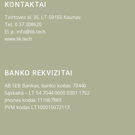
KONTAKTAI
Tvirtovės al. 35, LT-50155 Kaunas
Tel.: 0 37 308620
El. p.: info@lik.tech
www.lik.tech
BANKO REKVIZITAI
AB SEB Bankas, banko kodas: 70440
Sąskaita – LT 54 7044 0600 0301 1752
Įmonės kodas 111967869
PVM kodas LT100015072113