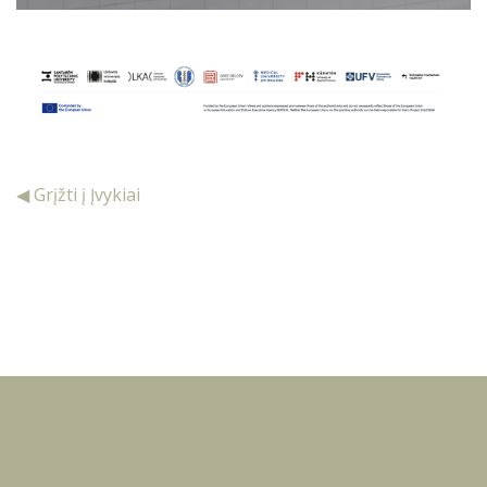
◀ Grįžti į Įvykiai