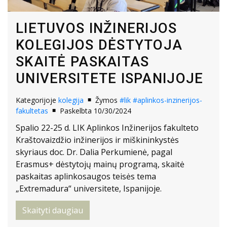
LIETUVOS INŽINERIJOS
KOLEGIJOS DĖSTYTOJA
SKAITĖ PASKAITAS
UNIVERSITETE ISPANIJOJE
Kategorijoje
kolegija
Žymos
#lik
#aplinkos-inzinerijos-
fakultetas
Paskelbta 10/30/2024
Spalio 22-25 d. LIK Aplinkos Inžinerijos fakulteto
Kraštovaizdžio inžinerijos ir miškininkystės
skyriaus doc. Dr. Dalia Perkumienė, pagal
Erasmus+ dėstytojų mainų programą, skaitė
paskaitas aplinkosaugos teisės tema
„Extremadura“ universitete, Ispanijoje.
Skaityti daugiau