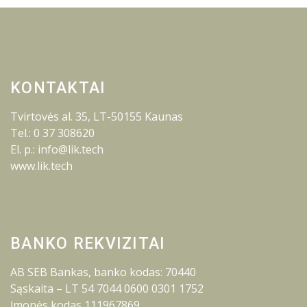
KONTAKTAI
Tvirtovės al. 35, LT-50155 Kaunas
Tel.: 0 37 308620
El. p.: info@lik.tech
www.lik.tech
BANKO REKVIZITAI
AB SEB Bankas, banko kodas: 70440
Sąskaita – LT 54 7044 0600 0301 1752
Įmonės kodas 111967869