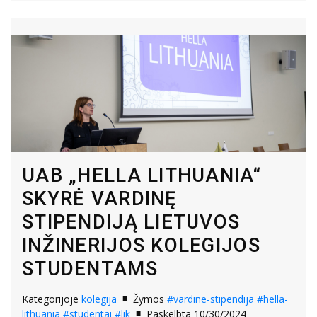
UAB „HELLA LITHUANIA“
SKYRĖ VARDINĘ
STIPENDIJĄ LIETUVOS
INŽINERIJOS KOLEGIJOS
STUDENTAMS
Kategorijoje
kolegija
Žymos
#vardine-stipendija
#hella-
lithuania
#studentai
#lik
Paskelbta 10/30/2024