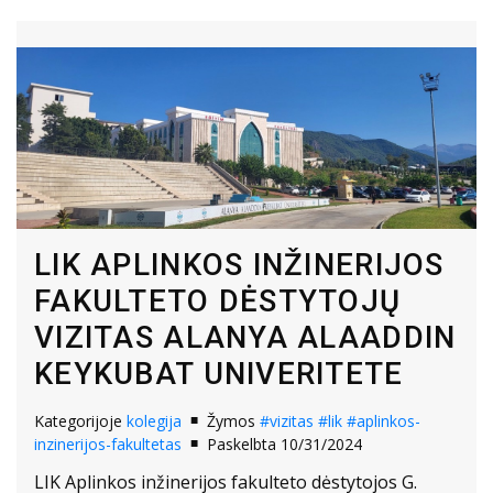
LIK APLINKOS INŽINERIJOS
FAKULTETO DĖSTYTOJŲ
VIZITAS ALANYA ALAADDIN
KEYKUBAT UNIVERITETE
Kategorijoje
kolegija
Žymos
#vizitas
#lik
#aplinkos-
inzinerijos-fakultetas
Paskelbta 10/31/2024
LIK Aplinkos inžinerijos fakulteto dėstytojos G.