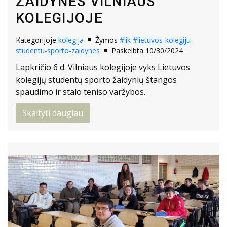
ŽAIDYNĖS VILNIAUS
KOLEGIJOJE
Kategorijoje
kolegija
Žymos
#lik
#lietuvos-kolegiju-
studentu-sporto-zaidynes
Paskelbta 10/30/2024
Lapkričio 6 d. Vilniaus kolegijoje vyks Lietuvos
kolegijų studentų sporto žaidynių štangos
spaudimo ir stalo teniso varžybos.
Skaityti daugiau