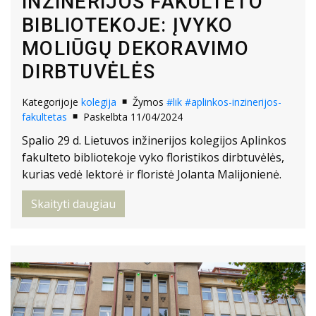
INŽINERIJOS FAKULTETO
BIBLIOTEKOJE: ĮVYKO
MOLIŪGŲ DEKORAVIMO
DIRBTUVĖLĖS
Kategorijoje
kolegija
Žymos
#lik
#aplinkos-inzinerijos-
fakultetas
Paskelbta 11/04/2024
Spalio 29 d. Lietuvos inžinerijos kolegijos Aplinkos
fakulteto bibliotekoje vyko floristikos dirbtuvėlės,
kurias vedė lektorė ir floristė Jolanta Malijonienė.
Skaityti daugiau