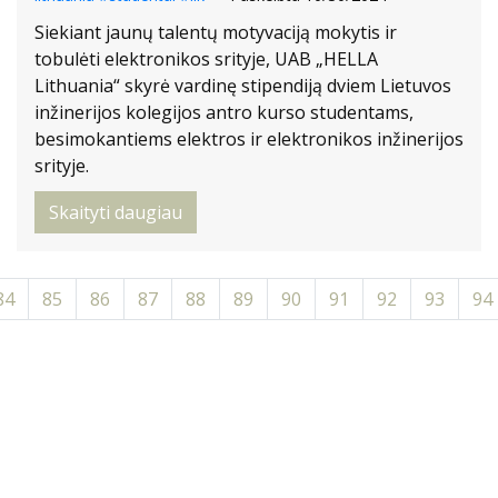
Siekiant jaunų talentų motyvaciją mokytis ir
tobulėti elektronikos srityje, UAB „HELLA
Lithuania“ skyrė vardinę stipendiją dviem Lietuvos
inžinerijos kolegijos antro kurso studentams,
besimokantiems elektros ir elektronikos inžinerijos
srityje.
Skaityti daugiau
84
85
86
87
88
89
90
91
92
93
94