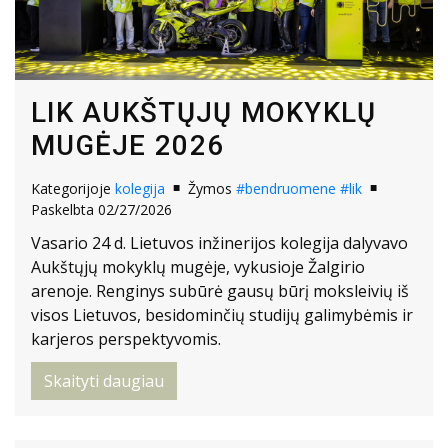
LIK AUKŠTŲJŲ MOKYKLŲ
MUGĖJE 2026
Kategorijoje
kolegija
Žymos
#bendruomene
#lik
Paskelbta 02/27/2026
Vasario 24 d. Lietuvos inžinerijos kolegija dalyvavo
Aukštųjų mokyklų mugėje, vykusioje Žalgirio
arenoje. Renginys subūrė gausų būrį moksleivių iš
visos Lietuvos, besidominčių studijų galimybėmis ir
karjeros perspektyvomis.
Skaityti daugiau