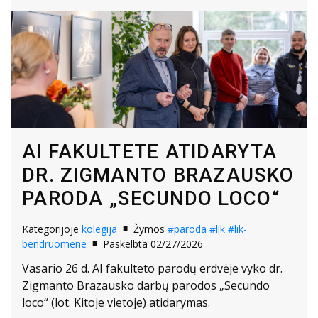
AI FAKULTETE ATIDARYTA
DR. ZIGMANTO BRAZAUSKO
PARODA „SECUNDO LOCO“
Kategorijoje
kolegija
Žymos
#paroda
#lik
#lik-
bendruomene
Paskelbta 02/27/2026
Vasario 26 d. AI fakulteto parodų erdvėje vyko dr.
Zigmanto Brazausko darbų parodos „Secundo
loco“ (lot. Kitoje vietoje) atidarymas.