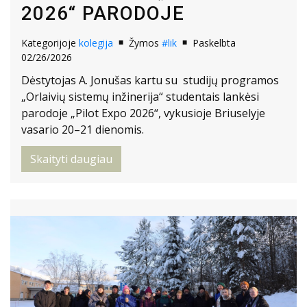
2026“ PARODOJE
Kategorijoje
kolegija
Žymos
#lik
Paskelbta
02/26/2026
Dėstytojas A. Jonušas kartu su studijų programos
„Orlaivių sistemų inžinerija“ studentais lankėsi
parodoje „Pilot Expo 2026“, vykusioje Briuselyje
vasario 20–21 dienomis.
Skaityti daugiau