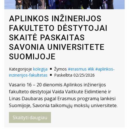
APLINKOS INŽINERIJOS
FAKULTETO DĖSTYTOJAI
SKAITĖ PASKAITAS
SAVONIA UNIVERSITETE
SUOMIJOJE
Kategorijoje
kolegija
Žymos
#erasmus
#lik
#aplinkos-
inzinerijos-fakultetas
Paskelbta 02/25/2026
Vasario 16 – 20 dienomis Aplinkos inžinerijos
fakulteto dėstytojai Vaida Vaitkutė Eidimtienė ir
Linas Daubaras pagal Erasmus programą lankėsi
Suomijoje, Savonia taikomųjų mokslų universitete.
Skaityti daugiau