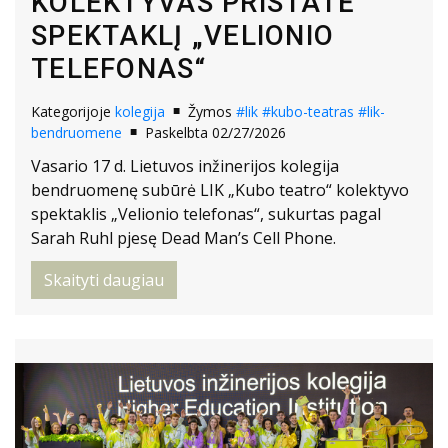
KOLEKTYVAS PRISTATĖ
SPEKTAKLĮ „VELIONIO
TELEFONAS“
Kategorijoje
kolegija
Žymos
#lik
#kubo-teatras
#lik-
bendruomene
Paskelbta 02/27/2026
Vasario 17 d. Lietuvos inžinerijos kolegija
bendruomenę subūrė LIK „Kubo teatro“ kolektyvo
spektaklis „Velionio telefonas“, sukurtas pagal
Sarah Ruhl pjesę Dead Man’s Cell Phone.
Skaityti daugiau