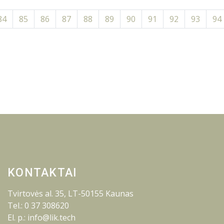
84
85
86
87
88
89
90
91
92
93
94
KONTAKTAI
Tvirtovės al. 35, LT-50155 Kaunas
Tel.: 0 37 308620
El. p.: info@lik.tech