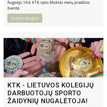
Rugsėjo 14 d. KTK vyko Mokslo metų pradžios
šventė.
Skaityti daugiau
KTK - LIETUVOS KOLEGIJŲ
DARBUOTOJŲ SPORTO
ŽAIDYNIŲ NUGALĖTOJA!