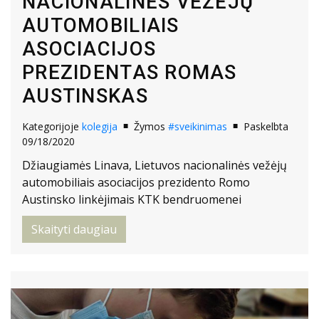
NACIONALINĖS VEŽĖJŲ
AUTOMOBILIAIS
ASOCIACIJOS
PREZIDENTAS ROMAS
AUSTINSKAS
Kategorijoje
kolegija
Žymos
#sveikinimas
Paskelbta
09/18/2020
Džiaugiamės Linava, Lietuvos nacionalinės vežėjų
automobiliais asociacijos prezidento Romo
Austinsko linkėjimais KTK bendruomenei
Skaityti daugiau