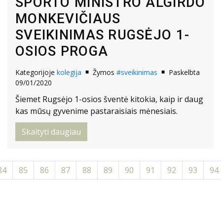
SPORTO MINISTRO ALGIRDO
MONKEVIČIAUS
SVEIKINIMAS RUGSĖJO 1-
OSIOS PROGA
Kategorijoje
kolegija
Žymos
#sveikinimas
Paskelbta
09/01/2020
Šiemet Rugsėjo 1-osios šventė kitokia, kaip ir daug
kas mūsų gyvenime pastaraisiais mėnesiais.
Skaityti daugiau
84
85
86
87
88
89
90
91
92
93
94