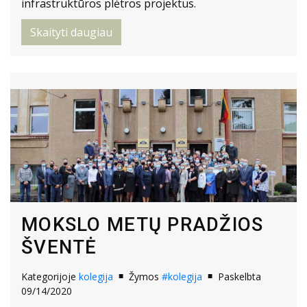
infrastruktūros plėtros projektus.
Skaityti daugiau
MOKSLO METŲ PRADŽIOS
ŠVENTĖ
Kategorijoje
kolegija
Žymos
#kolegija
Paskelbta
09/14/2020