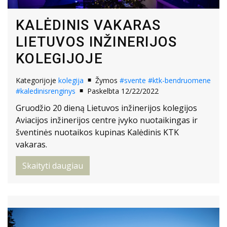
KALĖDINIS VAKARAS
LIETUVOS INŽINERIJOS
KOLEGIJOJE
Kategorijoje
kolegija
Žymos
#svente
#ktk-bendruomene
#kaledinisrenginys
Paskelbta 12/22/2022
Gruodžio 20 dieną Lietuvos inžinerijos kolegijos
Aviacijos inžinerijos centre įvyko nuotaikingas ir
šventinės nuotaikos kupinas Kalėdinis KTK
vakaras.
Skaityti daugiau