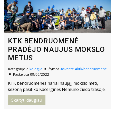
KTK BENDRUOMENĖ
PRADĖJO NAUJUS MOKSLO
METUS
Kategorijoje
kolegija
Žymos
#svente
#ktk-bendruomene
Paskelbta 09/06/2022
KTK bendruomenės nariai naująjį mokslo metų
sezoną pasitiko Kačerginės Nemuno žiedo trasoje.
Skaityti daugiau