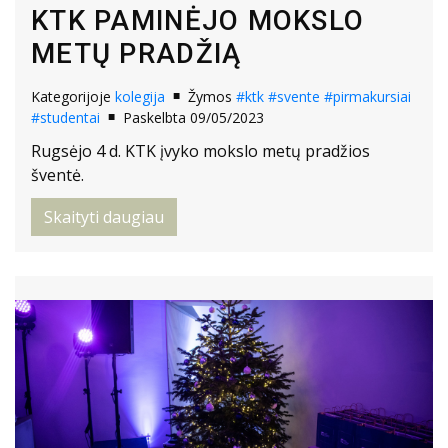
KTK PAMINĖJO MOKSLO
METŲ PRADŽIĄ
Kategorijoje
kolegija
Žymos
#ktk
#svente
#pirmakursiai
#studentai
Paskelbta 09/05/2023
Rugsėjo 4 d. KTK įvyko mokslo metų pradžios
šventė.
Skaityti daugiau