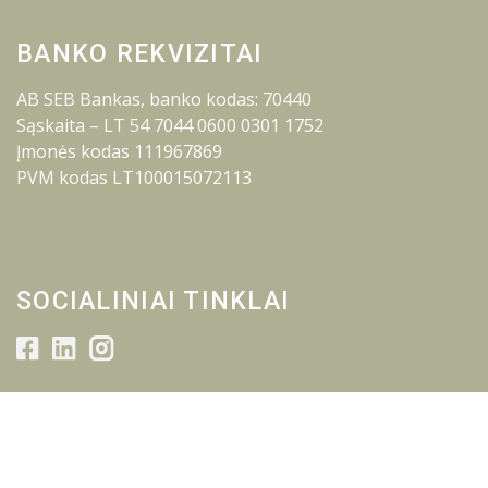
BANKO REKVIZITAI
AB SEB Bankas, banko kodas: 70440
Sąskaita – LT 54 7044 0600 0301 1752
Įmonės kodas 111967869
PVM kodas LT100015072113
SOCIALINIAI TINKLAI
© 2026 Lietuvos inžinerijos kolegija.
Visos teisės saugomos.