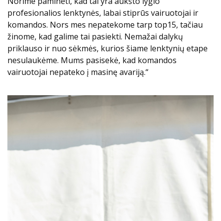
Norime paminėti, kad tai yra aukšto lygio
profesionalios lenktynės, labai stiprūs vairuotojai ir
komandos. Nors mes nepatekome tarp top15, tačiau
žinome, kad galime tai pasiekti. Nemažai dalykų
priklauso ir nuo sėkmės, kurios šiame lenktynių etape
nesulaukėme. Mums pasisekė, kad komandos
vairuotojai nepateko į masinę avariją.“