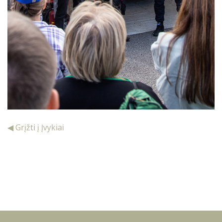
◀ Grįžti į Įvykiai