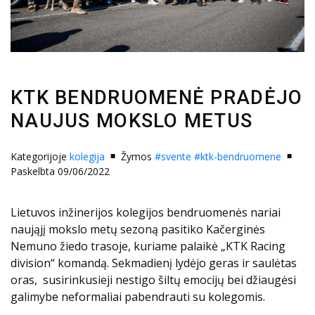
KTK BENDRUOMENĖ PRADĖJO
NAUJUS MOKSLO METUS
Kategorijoje
kolegija
Žymos
#svente
#ktk-bendruomene
Paskelbta 09/06/2022
Lietuvos inžinerijos kolegijos bendruomenės nariai
naująjį mokslo metų sezoną pasitiko Kačerginės
Nemuno žiedo trasoje, kuriame palaikė „KTK Racing
division“ komandą. Sekmadienį lydėjo geras ir saulėtas
oras, susirinkusieji nestigo šiltų emocijų bei džiaugėsi
galimybe neformaliai pabendrauti su kolegomis.