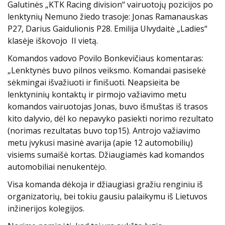
Galutinės „KTK Racing division“ vairuotojų pozicijos po
lenktynių Nemuno žiedo trasoje: Jonas Ramanauskas
P27, Darius Gaidulionis P28. Emilija Ulvydaitė „Ladies“
klasėje iškovojo II vietą.
Komandos vadovo Povilo Bonkevičiaus komentaras:
„Lenktynės buvo pilnos veiksmo. Komandai pasisekė
sėkmingai išvažiuoti ir finišuoti. Neapsieita be
lenktyninių kontaktų ir pirmojo važiavimo metu
komandos vairuotojas Jonas, buvo išmuštas iš trasos
kito dalyvio, dėl ko nepavyko pasiekti norimo rezultato
(norimas rezultatas buvo top15). Antrojo važiavimo
metu įvykusi masinė avarija (apie 12 automobilių)
visiems sumaišė kortas. Džiaugiamės kad komandos
automobiliai nenukentėjo.
Visa komanda dėkoja ir džiaugiasi gražiu renginiu iš
organizatorių, bei tokiu gausiu palaikymu iš Lietuvos
inžinerijos kolegijos.