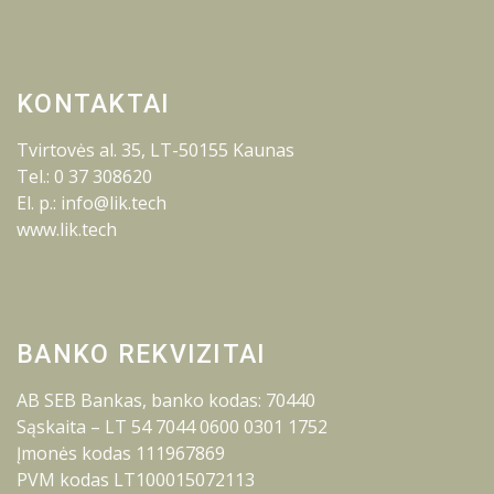
KONTAKTAI
Tvirtovės al. 35, LT-50155 Kaunas
Tel.: 0 37 308620
El. p.: info@lik.tech
www.lik.tech
BANKO REKVIZITAI
AB SEB Bankas, banko kodas: 70440
Sąskaita – LT 54 7044 0600 0301 1752
Įmonės kodas 111967869
PVM kodas LT100015072113