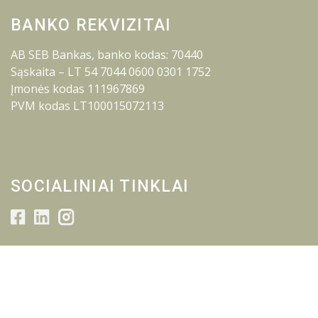
BANKO REKVIZITAI
AB SEB Bankas, banko kodas: 70440
Sąskaita – LT 54 7044 0600 0301 1752
Įmonės kodas 111967869
PVM kodas LT100015072113
SOCIALINIAI TINKLAI
© 2026 Lietuvos inžinerijos kolegija.
Visos teisės saugomos.