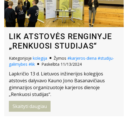
LIK ATSTOVĖS RENGINYJE
„RENKUOSI STUDIJAS“
Kategorijoje
kolegija
Žymos
#karjeros-diena
#studiju-
galimybes
#lik
Paskelbta 11/13/2024
Lapkričio 13 d. Lietuvos inžinerijos kolegijos
atstovės dalyvavo Kauno Jono Basanavičiaus
gimnazijos organizuotoje karjeros dienoje
„Renkuosi studijas“.
Skaityti daugiau