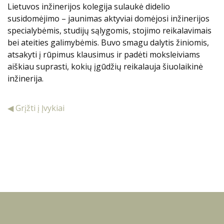
Lietuvos inžinerijos kolegija sulaukė didelio
susidomėjimo – jaunimas aktyviai domėjosi inžinerijos
specialybėmis, studijų sąlygomis, stojimo reikalavimais
bei ateities galimybėmis. Buvo smagu dalytis žiniomis,
atsakyti į rūpimus klausimus ir padėti moksleiviams
aiškiau suprasti, kokių įgūdžių reikalauja šiuolaikinė
inžinerija.
◀ Grįžti į Įvykiai