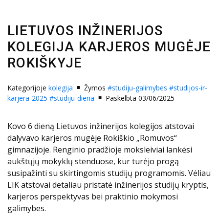
LIETUVOS INŽINERIJOS
KOLEGIJA KARJEROS MUGĖJE
ROKIŠKYJE
Kategorijoje
kolegija
Žymos
#studiju-galimybes
#studijos-ir-
karjera-2025
#studiju-diena
Paskelbta 03/06/2025
Kovo 6 dieną Lietuvos inžinerijos kolegijos atstovai
dalyvavo karjeros mugėje Rokiškio „Romuvos“
gimnazijoje. Renginio pradžioje moksleiviai lankėsi
aukštųjų mokyklų stenduose, kur turėjo progą
susipažinti su skirtingomis studijų programomis. Vėliau
LIK atstovai detaliau pristatė inžinerijos studijų kryptis,
karjeros perspektyvas bei praktinio mokymosi
galimybes.