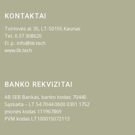
KONTAKTAI
Tvirtovės al. 35, LT-50155 Kaunas
Tel.: 0 37 308620
El. p.: info@lik.tech
www.lik.tech
BANKO REKVIZITAI
AB SEB Bankas, banko kodas: 70440
Sąskaita – LT 54 7044 0600 0301 1752
Įmonės kodas 111967869
PVM kodas LT100015072113