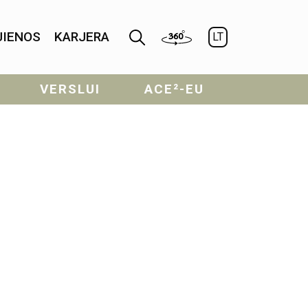
JIENOS
KARJERA
LT
VERSLUI
ACE²-EU