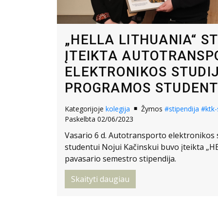
„HELLA LITHUANIA“ S
ĮTEIKTA AUTOTRANSP
ELEKTRONIKOS STUDI
PROGRAMOS STUDENT
Kategorijoje
kolegija
Žymos
#stipendija
#ktk-
Paskelbta 02/06/2023
Vasario 6 d. Autotransporto elektronikos
studentui Nojui Kačinskui buvo įteikta „HE
pavasario semestro stipendija.
Skaityti daugiau