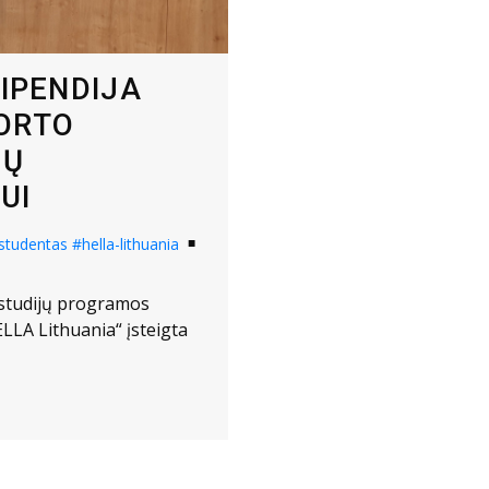
TIPENDIJA
ORTO
JŲ
UI
studentas
#hella-lithuania
 studijų programos
LLA Lithuania“ įsteigta