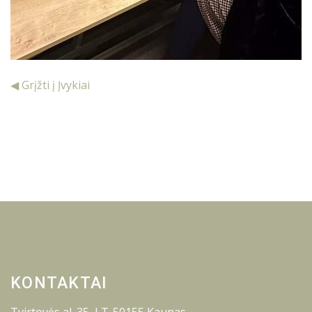
◀ Grįžti į Įvykiai
KONTAKTAI