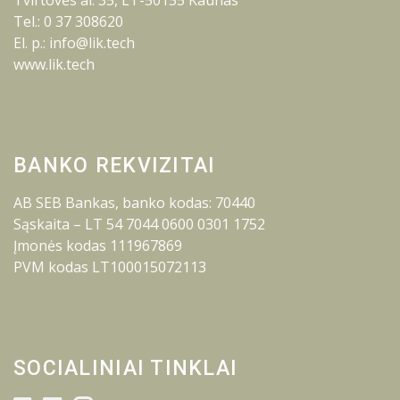
Tvirtovės al. 35, LT-50155 Kaunas
Tel.: 0 37 308620
El. p.: info@lik.tech
www.lik.tech
BANKO REKVIZITAI
AB SEB Bankas, banko kodas: 70440
Sąskaita – LT 54 7044 0600 0301 1752
Įmonės kodas 111967869
PVM kodas LT100015072113
SOCIALINIAI TINKLAI