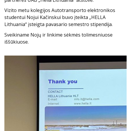
partnerės UAB „Hella Lithuania“ atstovė.
Vizito metu kolegijos Autotransporto elektronikos
studentui Nojui Kačinskui buvo įteikta „HELLA
Lithuania“ įsteigta pavasario semestro stipendija.
Sveikiname Nojų ir linkime sėkmės tolimesniuose
iššūkiuose.