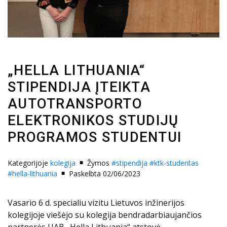
„HELLA LITHUANIA“
STIPENDIJA ĮTEIKTA
AUTOTRANSPORTO
ELEKTRONIKOS STUDIJŲ
PROGRAMOS STUDENTUI
Kategorijoje
kolegija
Žymos
#stipendija
#ktk-studentas
#hella-lithuania
Paskelbta 02/06/2023
Vasario 6 d. specialiu vizitu Lietuvos inžinerijos
kolegijoje viešėjo su kolegija bendradarbiaujančios