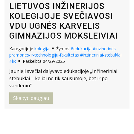
LIETUVOS INŽINERIJOS
KOLEGIJOJE SVEČIAVOSI
VDU UGNĖS KARVELIS
GIMNAZIJOS MOKSLEIVIAI
Kategorijoje
kolegija
Žymos
#edukacija
#inzinerines-
pramones-ir-technologiju-fakultetas
#inzineriniai-stebuklai
#lik
Paskelbta 04/29/2025
Jaunieji svečiai dalyvavo edukacijoje „Inžineriniai
stebuklai – keliai ne tik sausumoje, bet ir po
vandeniu“.
Skaityti daugiau