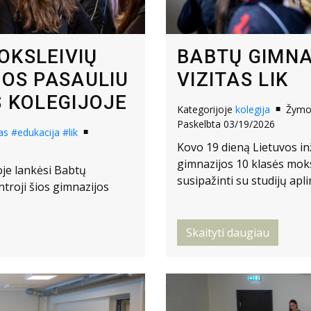
OKSLEIVIŲ
BABTŲ GIMNA
JOS PASAULIU
VIZITAS LIK
S KOLEGIJOJE
Kategorijoje
kolegija
Žym
Paskelbta 03/19/2026
as
#edukacija
#lik
Kovo 19 dieną Lietuvos in
gimnazijos 10 klasės moksl
oje lankėsi Babtų
susipažinti su studijų apl
ntroji šios gimnazijos
Skaityti daugiau