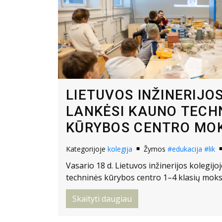
LIETUVOS INŽINERIJO
LANKĖSI KAUNO TECH
KŪRYBOS CENTRO MOK
Kategorijoje
kolegija
Žymos
#edukacija
#lik
Vasario 18 d. Lietuvos inžinerijos kolegijo
techninės kūrybos centro 1–4 klasių moksl
Skaityti daugiau