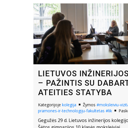
LIETUVOS INŽINERIJO
– PAŽINTIS SU DABART
ATEITIES STATYBA
Kategorijoje
kolegija
Žymos
#moksleiviu-vizit
pramones-ir-technologiju-fakultetas
#lik
Pask
Gegužės 29 d. Lietuvos inžinerijos kolegijo
Šėtos gimnazijos 10 klasės moksleiviai.