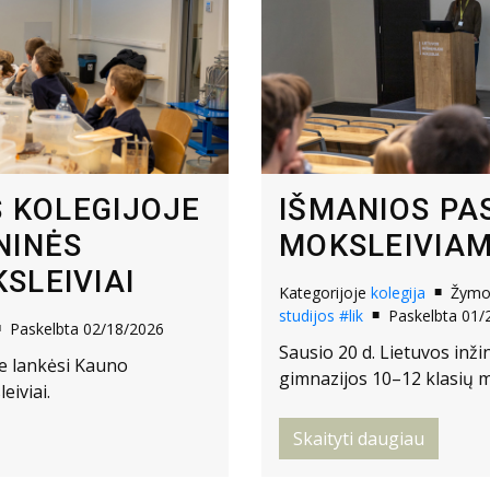
S KOLEGIJOJE
IŠMANIOS PA
NINĖS
MOKSLEIVIAM
SLEIVIAI
Kategorijoje
kolegija
Žym
studijos
#lik
Paskelbta 01/
Paskelbta 02/18/2026
Sausio 20 d. Lietuvos inži
je lankėsi Kauno
gimnazijos 10–12 klasių m
eiviai.
Skaityti daugiau