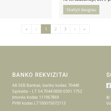
Skaityti daugiau
Previous
Previous
Next
Next
«
‹
1
2
3
›
»
BANKO REKVIZITAI
S
AB SEB Bankas, banko kodas: 70440
Sąskaita – LT 54 7044 0600 0301 1752
Įmonės kodas 111967869
© 
PVM kodas LT100015072113
Vi