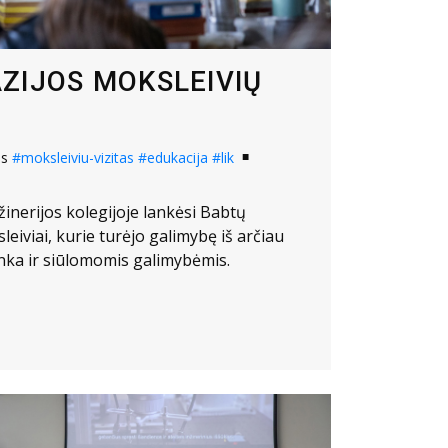
ZIJOS MOKSLEIVIŲ
os
#moksleiviu-vizitas
#edukacija
#lik
žinerijos kolegijoje lankėsi Babtų
eiviai, kurie turėjo galimybę iš arčiau
inka ir siūlomomis galimybėmis.