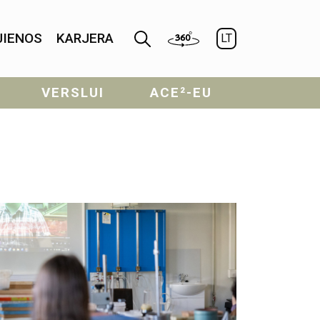
JIENOS
KARJERA
LT
VERSLUI
ACE²-EU