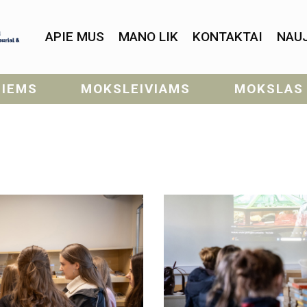
APIE MUS
MANO LIK
KONTAKTAI
NAU
SIEMS
MOKSLEIVIAMS
MOKSLAS