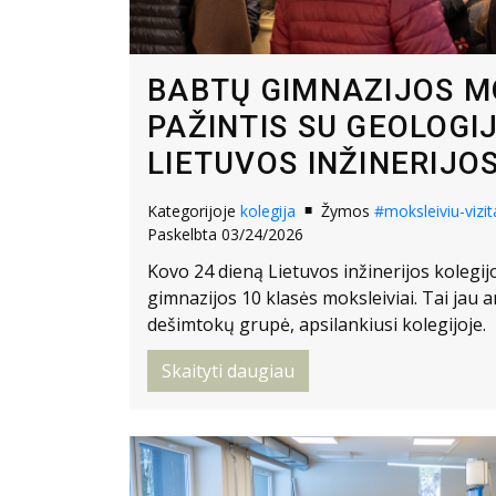
BABTŲ GIMNAZIJOS M
PAŽINTIS SU GEOLOGI
LIETUVOS INŽINERIJO
Kategorijoje
kolegija
Žymos
#moksleiviu-vizit
Paskelbta 03/24/2026
Kovo 24 dieną Lietuvos inžinerijos kolegij
gimnazijos 10 klasės moksleiviai. Tai jau a
dešimtokų grupė, apsilankiusi kolegijoje.
Skaityti daugiau