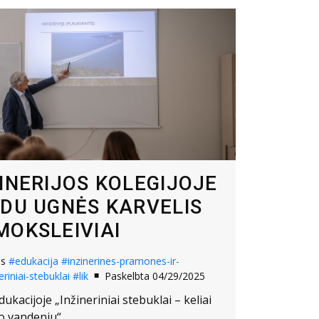
ŽINERIJOS KOLEGIJOJE
VDU UGNĖS KARVELIS
MOKSLEIVIAI
os
#edukacija
#inzinerines-pramones-ir-
eriniai-stebuklai
#lik
Paskelbta 04/29/2025
dukacijoje „Inžineriniai stebuklai – keliai
o vandeniu“.