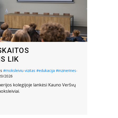
SKAITOS
S LIK
os
#moksleiviu-vizitas
#edukacija
#inzinerines-
20/2026
nerijos kolegijoje lankėsi Kauno Veršvų
oksleiviai.