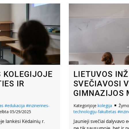
S KOLEGIJOJE
LIETUVOS IN
IES IR
SVEČIAVOSI 
GIMNAZIJOS 
as
#edukacija
#inzinerines-
Kategorijoje
kolegija
Žym
elbta 05/29/2025
technologiju-fakultetas
#inzin
je lankėsi Kėdainių r.
Jaunieji svečiai dalyvavo e
ne tik sausumoje, bet ir p