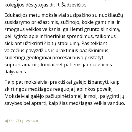
kolegijos dėstytojas dr. R. Šadzevičius.
Edukacijos metu moksleiviai susipažino su nuošliaužų
susidarymo priežastimis, sužinojo, kokie gamtiniai ir
žmogaus veiklos veiksniai gali lemti grunto slinkimą,
bei išgirdo apie inžinerinius sprendimus, taikomus
siekiant užtikrinti šlaitų stabilumą. Pasitelkiant
vaizdžius pavyzdžius ir praktinius paaiškinimus,
sudėtingi geologiniai procesai buvo pristatyti
suprantamai ir įdomiai net patiems jauniausiems
dalyviams.
Taip pat moksleiviai praktiškai galėjo išbandyti, kaip
skirtingos medžiagos reaguoja į aplinkos poveikį.
Moksleiviai galėjo pačiupinėti smėlį ir molį, palyginti jų
savybes bei aptarti, kaip šias medžiagas veikia vanduo.
◀ Grįžti į Įvykiai