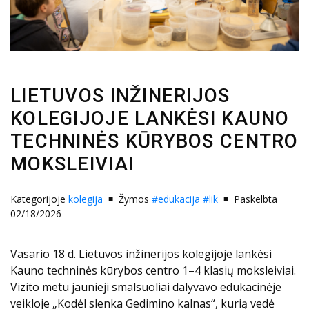
LIETUVOS INŽINERIJOS
KOLEGIJOJE LANKĖSI KAUNO
TECHNINĖS KŪRYBOS CENTRO
MOKSLEIVIAI
Kategorijoje
kolegija
Žymos
#edukacija
#lik
Paskelbta
02/18/2026
Vasario 18 d. Lietuvos inžinerijos kolegijoje lankėsi
Kauno techninės kūrybos centro 1–4 klasių moksleiviai.
Vizito metu jaunieji smalsuoliai dalyvavo edukacinėje
veikloje „Kodėl slenka Gedimino kalnas“, kurią vedė