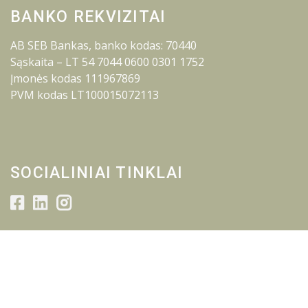
BANKO REKVIZITAI
AB SEB Bankas, banko kodas: 70440
Sąskaita – LT 54 7044 0600 0301 1752
Įmonės kodas 111967869
PVM kodas LT100015072113
SOCIALINIAI TINKLAI
© 2026 Lietuvos inžinerijos kolegija.
Visos teisės saugomos.