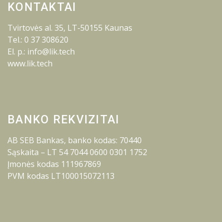
KONTAKTAI
Tvirtovės al. 35, LT-50155 Kaunas
Tel.: 0 37 308620
El. p.: info@lik.tech
www.lik.tech
BANKO REKVIZITAI
AB SEB Bankas, banko kodas: 70440
Sąskaita – LT 54 7044 0600 0301 1752
Įmonės kodas 111967869
PVM kodas LT100015072113