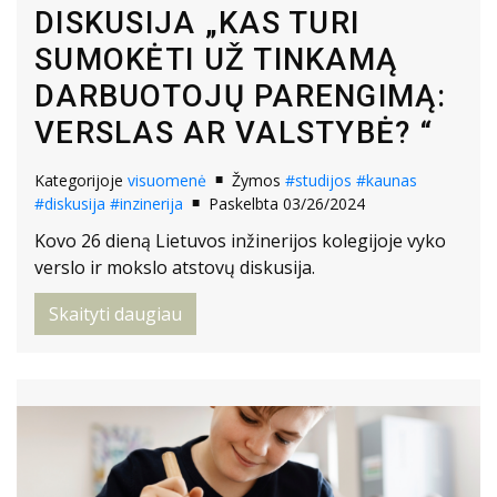
DISKUSIJA „KAS TURI
SUMOKĖTI UŽ TINKAMĄ
DARBUOTOJŲ PARENGIMĄ:
VERSLAS AR VALSTYBĖ? “
Kategorijoje
visuomenė
Žymos
#studijos
#kaunas
#diskusija
#inzinerija
Paskelbta 03/26/2024
Kovo 26 dieną Lietuvos inžinerijos kolegijoje vyko
verslo ir mokslo atstovų diskusija.
Skaityti daugiau