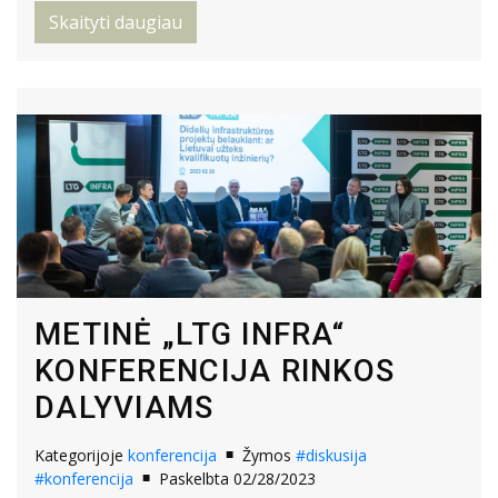
Skaityti daugiau
METINĖ „LTG INFRA“
KONFERENCIJA RINKOS
DALYVIAMS
Kategorijoje
konferencija
Žymos
#diskusija
#konferencija
Paskelbta 02/28/2023