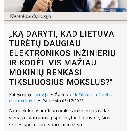
„KĄ DARYTI, KAD LIETUVA
TURĖTŲ DAUGIAU
ELEKTRONIKOS INŽINIERIŲ
IR KODĖL VIS MAŽIAU
MOKINIŲ RENKASI
TIKSLIUOSIUS MOKSLUS?“
Kategorijoje
kolegija
Žymos
#ktk
#diskusija
#ateitis-
elektroinkams
Paskelbta 05/17/2023
Nors elektros ir elektronikos inžinerija vis dar
viena paklausiausių specialybių Lietuvoje, šios
srities specialistų sparčiai mažėja.