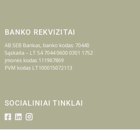
BANKO REKVIZITAI
AB SEB Bankas, banko kodas: 70440
Sąskaita – LT 54 7044 0600 0301 1752
Įmonės kodas 111967869
PVM kodas LT100015072113
SOCIALINIAI TINKLAI
© 2026 Lietuvos inžinerijos kolegija.
Visos teisės saugomos.