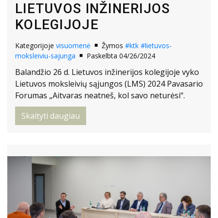
LIETUVOS INŽINERIJOS
KOLEGIJOJE
Kategorijoje
visuomenė
Žymos
#ktk
#lietuvos-
moksleiviu-sajunga
Paskelbta 04/26/2024
Balandžio 26 d. Lietuvos inžinerijos kolegijoje vyko
Lietuvos moksleivių sąjungos (LMS) 2024 Pavasario
Forumas „Aitvaras neatneš, kol savo neturėsi“.
Skaityti daugiau