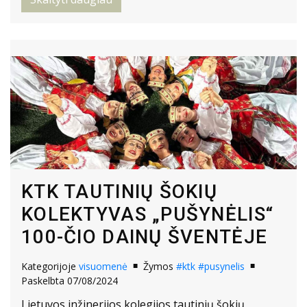
KTK TAUTINIŲ ŠOKIŲ
KOLEKTYVAS „PUŠYNĖLIS“
100-ČIO DAINŲ ŠVENTĖJE
Kategorijoje
visuomenė
Žymos
#ktk
#pusynelis
Paskelbta 07/08/2024
Lietuvos inžinerijos kolegijos tautinių šokių