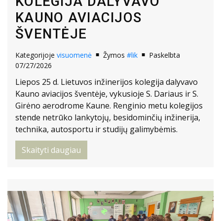
KOLEGIJA DALYVAVO
KAUNO AVIACIJOS
ŠVENTĖJE
Kategorijoje
visuomenė
Žymos
#lik
Paskelbta
07/27/2026
Liepos 25 d. Lietuvos inžinerijos kolegija dalyvavo
Kauno aviacijos šventėje, vykusioje S. Dariaus ir S.
Girėno aerodrome Kaune. Renginio metu kolegijos
stende netrūko lankytojų, besidominčių inžinerija,
technika, autosportu ir studijų galimybėmis.
Skaityti daugiau