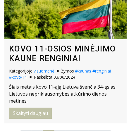
KOVO 11-OSIOS MINĖJIMO
KAUNE RENGINIAI
Kategorijoje
visuomenė
Žymos
#kaunas
#renginiai
#kovo-11
Paskelbta 03/06/2024
Šiais metais kovo 11-ąją Lietuva švenčia 34-ąsias
Lietuvos nepriklausomybės atkūrimo dienos
metines.
Skaityti daugiau