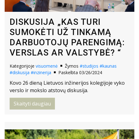
DISKUSIJA „KAS TURI
SUMOKĖTI UŽ TINKAMĄ
DARBUOTOJŲ PARENGIMĄ:
VERSLAS AR VALSTYBĖ? “
Kategorijoje
visuomenė
Žymos
#studijos
#kaunas
#diskusija
#inzinerija
Paskelbta 03/26/2024
Kovo 26 dieną Lietuvos inžinerijos kolegijoje vyko
verslo ir mokslo atstovų diskusija.
Skaityti daugiau