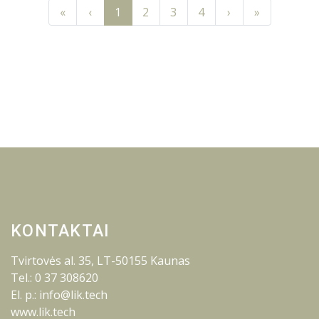
Previous
Previous
Next
Next
«
‹
1
2
3
4
›
»
KONTAKTAI
Tvirtovės al. 35, LT-50155 Kaunas
Tel.: 0 37 308620
El. p.: info@lik.tech
www.lik.tech