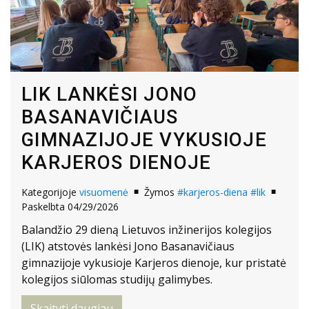
LIK LANKĖSI JONO
BASANAVIČIAUS
GIMNAZIJOJE VYKUSIOJE
KARJEROS DIENOJE
Kategorijoje
visuomenė
Žymos
#karjeros-diena
#lik
Paskelbta 04/29/2026
Balandžio 29 dieną Lietuvos inžinerijos kolegijos
(LIK) atstovės lankėsi Jono Basanavičiaus
gimnazijoje vykusioje Karjeros dienoje, kur pristatė
kolegijos siūlomas studijų galimybes.
Skaityti daugiau