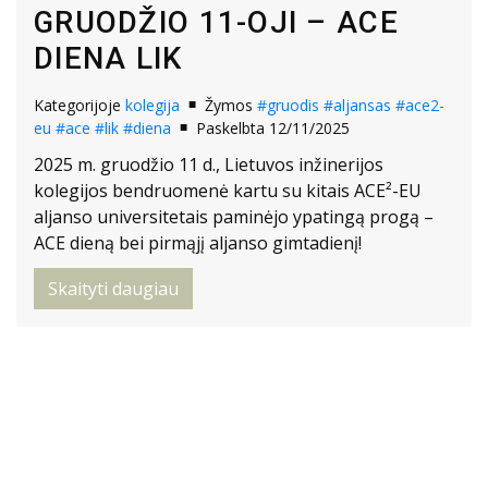
GRUODŽIO 11-OJI – ACE
DIENA LIK
Kategorijoje
kolegija
Žymos
#gruodis
#aljansas
#ace2-
eu
#ace
#lik
#diena
Paskelbta 12/11/2025
2025 m. gruodžio 11 d., Lietuvos inžinerijos
kolegijos bendruomenė kartu su kitais ACE²-EU
aljanso universitetais paminėjo ypatingą progą –
ACE dieną bei pirmąjį aljanso gimtadienį!
Skaityti daugiau