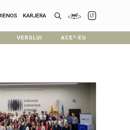
JIENOS
KARJERA
LT
VERSLUI
ACE²-EU