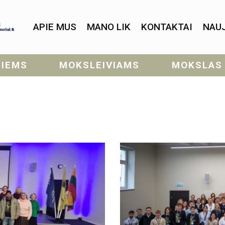
APIE MUS
MANO LIK
KONTAKTAI
NAU
SIEMS
MOKSLEIVIAMS
MOKSLAS