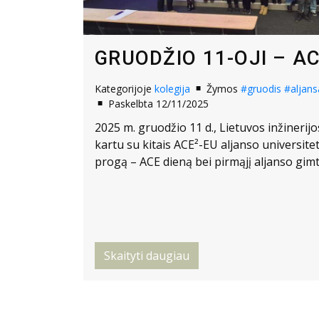
GRUODŽIO 11-OJI – AC
Kategorijoje
kolegija
Žymos
#gruodis
#aljans
Paskelbta 12/11/2025
2025 m. gruodžio 11 d., Lietuvos inžineri
kartu su kitais ACE²-EU aljanso universit
progą – ACE dieną bei pirmąjį aljanso gimt
Skaityti daugiau