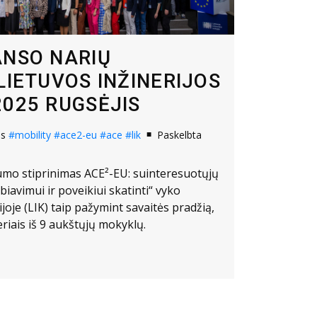
ANSO NARIŲ
LIETUVOS INŽINERIJOS
2025 RUGSĖJIS
os
#mobility
#ace2-eu
#ace
#lik
Paskelbta
mo stiprinimas ACE²-EU: suinteresuotųjų
iavimui ir poveikiui skatinti“ vyko
ijoje (LIK) taip pažymint savaitės pradžią,
riais iš 9 aukštųjų mokyklų.