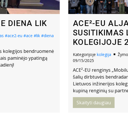
E DIENA LIK
ACE²-EU ALJ
SUSITIKIMAS 
as
#ace2-eu
#ace
#lik
#diena
KOLEGIJOJE 
jos kolegijos bendruomenė
Kategorijoje
kolegija
Žym
etais paminėjo ypatingą
09/15/2025
adienį!
ACE²-EU renginys „Mobilu
šalių dirbtuvės bendradarb
Lietuvos inžinerijos koleg
kupiną renginių su partne
Skaityti daugiau