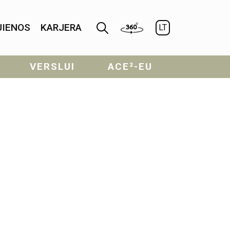
JIENOS
KARJERA
LT
VERSLUI
ACE²-EU