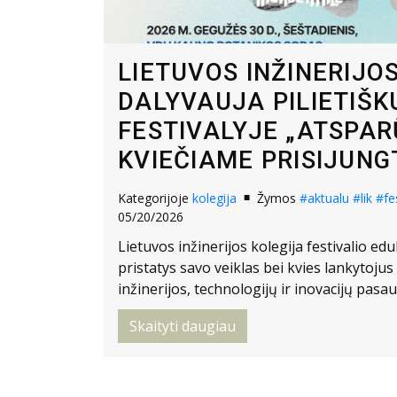
LIETUVOS INŽINERIJO
DALYVAUJA PILIETIŠ
FESTIVALYJE „ATSPAR
KVIEČIAME PRISIJUNGT
Kategorijoje
kolegija
Žymos
#aktualu
#lik
#fe
05/20/2026
Lietuvos inžinerijos kolegija festivalio edu
pristatys savo veiklas bei kvies lankytojus 
inžinerijos, technologijų ir inovacijų pasaul
Skaityti daugiau