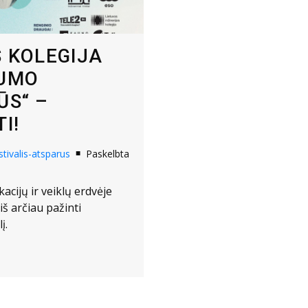
S KOLEGIJA
KUMO
ŪS“ –
I!
stivalis-atsparus
Paskelbta
kacijų ir veiklų erdvėje
iš arčiau pažinti
į.