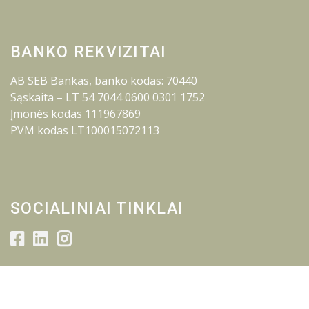
BANKO REKVIZITAI
AB SEB Bankas, banko kodas: 70440
Sąskaita – LT 54 7044 0600 0301 1752
Įmonės kodas 111967869
PVM kodas LT100015072113
SOCIALINIAI TINKLAI
© 2026 Lietuvos inžinerijos kolegija.
Visos teisės saugomos.