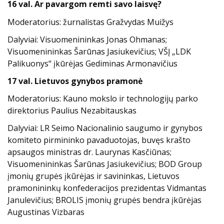
16 val. Ar pavargom remti savo laisvę?
Moderatorius: žurnalistas Gražvydas Muižys
Dalyviai:
Visuomenininkas Jonas Ohmanas;
Visuomenininkas Šarūnas Jasiukevičius;
VŠĮ „LDK
Palikuonys“ įkūrėjas Gediminas Armonavičius
17 val. Lietuvos gynybos pramonė
Moderatorius: Kauno mokslo ir technologijų parko
direktorius Paulius Nezabitauskas
Dalyviai:
LR Seimo Nacionalinio saugumo ir gynybos
komiteto pirmininko pavaduotojas, buvęs krašto
apsaugos ministras dr. Laurynas Kasčiūnas;
Visuomenininkas Šarūnas Jasiukevičius;
BOD Group
įmonių grupės įkūrėjas ir savininkas, Lietuvos
pramonininkų konfederacijos prezidentas Vidmantas
Janulevičius;
BROLIS įmonių grupės bendra įkūrėjas
Augustinas Vizbaras