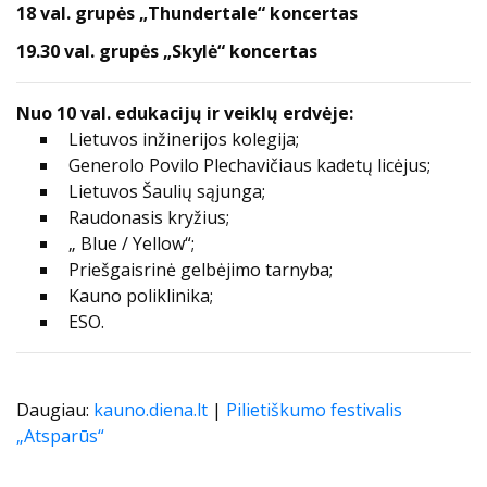
18 val. grupės „Thundertale“ koncertas
19.30 val. grupės „Skylė“ koncertas
Nuo 10 val. edukacijų ir veiklų erdvėje:
Lietuvos inžinerijos kolegija;
Generolo Povilo Plechavičiaus kadetų licėjus;
Lietuvos Šaulių sąjunga;
Raudonasis kryžius;
„ Blue / Yellow“;
Priešgaisrinė gelbėjimo tarnyba;
Kauno poliklinika;
ESO.
Daugiau:
kauno.diena.lt
|
Pilietiškumo festivalis
„Atsparūs“