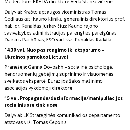
Moderatorė: KKPDA direktorė Reda Stankevičienė
Dalyviai:
Krašto apsaugos viceministras Tomas
Godliauskas;
Kauno klinikų generalinis direktorius prof.
hab. dr. Renaldas Jurkevičius;
Kauno rajono
savivaldybės administracijos parengties pareigūnas
Dainius Raubūnas;
ESO vadovas Renaldas Radvila
14.30 val. Nuo pasirengimo iki atsparumo –
Ukrainos pamokos Lietuvai
Pranešėja: Ganna Dovbakh – socialinė psichologė,
bendruomenių gebėjimų stiprinimo ir visuomenės
sveikatos ekspertė, Eurazijos žalos mažinimo
asociacijos vykdomoji direktorė
15 val. Propaganda/dezinformacija/manipuliacijos
socialiniuose tinkluose
Dalyviai:
LK Strateginės komunikacijos departamento
atstovas vrš. Tomas Čeponis