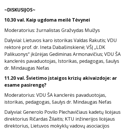
~DISKUSIJOS~
10.30 val. Kaip ugdoma meilė Tėvynei
Moderatorius: žurnalistas Gražvydas Muižys
Dalyviai:
Lietuvos karo istorikas Valdas Rakutis;
VDU
rektorė prof. dr. Ineta Dabašinskienė;
VŠĮ „LDK
Palikuonys“ įkūrėjas Gediminas Armonavičius;
VDU ŠA
kanclerės pavaduotojas, Istorikas, pedagogas, šaulys
dr. Mindaugas Nefas
11.20 val. Švietimo įstaigos krizių akivaizdoje: ar
esame pasirengę?
Moderatorius: VDU ŠA kanclerės pavaduotojas,
istorikas, pedagogas, šaulys dr. Mindaugas Nefas
Dalyviai:
Generolo Povilo Plechavičiaus kadetų licėjaus
direktorius Ričardas Žilaitis;
KTU inžinerijos licėjaus
direktorius, Lietuvos mokyklų vadovų asociacijos