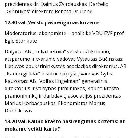
prezidentas dr. Dainius Žvirdauskas;
Darželio
„Girinukas“ direktorė Renata Drulienė
12.30 val. Verslo pasirengimas krizėms
Moderatorius: ekonomistė – analitikė VDU EVF prof.
Eglė Stonkutė
Dalyviai:
AB „Telia Lietuva“ verslo užtikrinimo,
atsparumo ir tvarumo vadovas Vytautas Bučinskas;
Lietuvos paukštininkystės asociacijos direktorius, AB
„Kauno grūdai“ institucinių ryšių vadovas Gytis
Kauzonas;
AB „Volfas Engelman“ generalinis
direktorius ir valdybos pirmininkas, Kauno krašto
pramonininkų ir darbdavių asociacijos prezidentas
Marius Horbačauskas;
Ekonomistas Marius
Dubnikovas
13.20 val. Kauno krašto pasirengimas krizėms: ar
mokame veikti kartu?