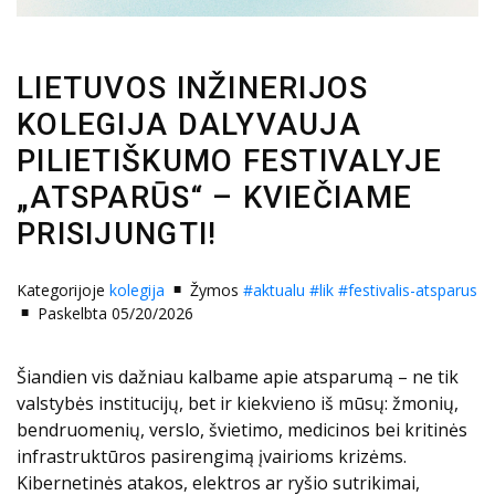
LIETUVOS INŽINERIJOS
KOLEGIJA DALYVAUJA
PILIETIŠKUMO FESTIVALYJE
„ATSPARŪS“ – KVIEČIAME
PRISIJUNGTI!
Kategorijoje
kolegija
Žymos
#aktualu
#lik
#festivalis-atsparus
Paskelbta 05/20/2026
Šiandien vis dažniau kalbame apie atsparumą – ne tik
valstybės institucijų, bet ir kiekvieno iš mūsų: žmonių,
bendruomenių, verslo, švietimo, medicinos bei kritinės
infrastruktūros pasirengimą įvairioms krizėms.
Kibernetinės atakos, elektros ar ryšio sutrikimai,