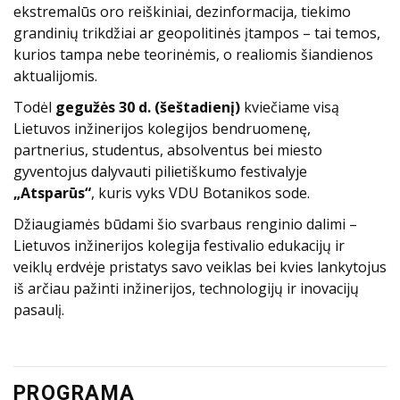
ekstremalūs oro reiškiniai, dezinformacija, tiekimo
grandinių trikdžiai ar geopolitinės įtampos – tai temos,
kurios tampa nebe teorinėmis, o realiomis šiandienos
aktualijomis.
Todėl
gegužės 30 d. (šeštadienį)
kviečiame visą
Lietuvos inžinerijos kolegijos bendruomenę,
partnerius, studentus, absolventus bei miesto
gyventojus dalyvauti pilietiškumo festivalyje
„Atsparūs“
, kuris vyks VDU Botanikos sode.
Džiaugiamės būdami šio svarbaus renginio dalimi –
Lietuvos inžinerijos kolegija festivalio edukacijų ir
veiklų erdvėje pristatys savo veiklas bei kvies lankytojus
iš arčiau pažinti inžinerijos, technologijų ir inovacijų
pasaulį.
PROGRAMA