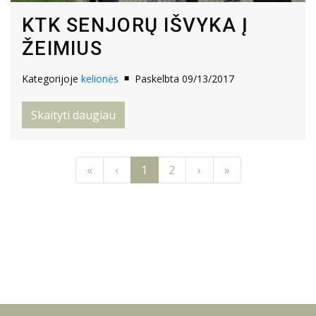
KTK SENJORŲ IŠVYKA Į
ŽEIMIUS
Kategorijoje
kelionės
Paskelbta 09/13/2017
Skaityti daugiau
Previous
Previous
Next
Next
«
‹
1
2
›
»