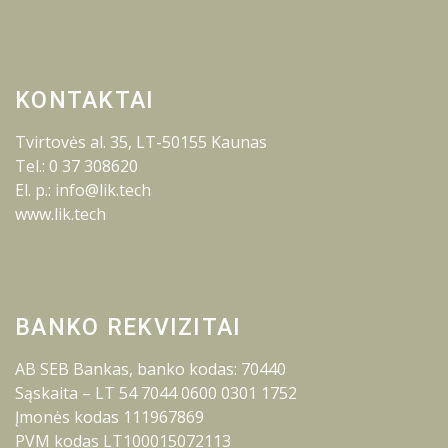
KONTAKTAI
Tvirtovės al. 35, LT-50155 Kaunas
Tel.: 0 37 308620
El. p.: info@lik.tech
www.lik.tech
BANKO REKVIZITAI
AB SEB Bankas, banko kodas: 70440
Sąskaita – LT 54 7044 0600 0301 1752
Įmonės kodas 111967869
PVM kodas LT100015072113