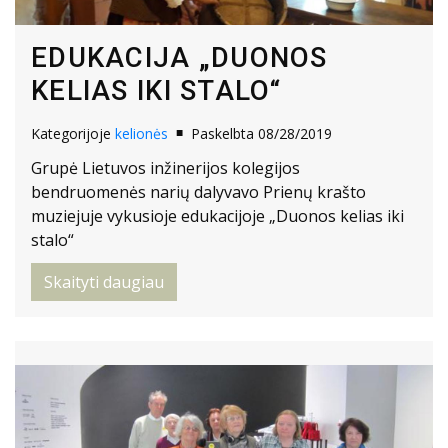
EDUKACIJA „DUONOS
KELIAS IKI STALO“
Kategorijoje
kelionės
Paskelbta 08/28/2019
Grupė Lietuvos inžinerijos kolegijos
bendruomenės narių dalyvavo Prienų krašto
muziejuje vykusioje edukacijoje „Duonos kelias iki
stalo“
Skaityti daugiau