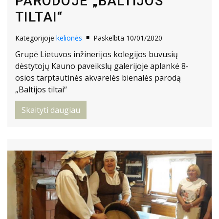
PARODOJE „BALTIJOS
TILTAI“
Kategorijoje
kelionės
Paskelbta 10/01/2020
Grupė Lietuvos inžinerijos kolegijos buvusių
dėstytojų Kauno paveikslų galerijoje aplankė 8-
osios tarptautinės akvarelės bienalės parodą
„Baltijos tiltai“
Skaityti daugiau