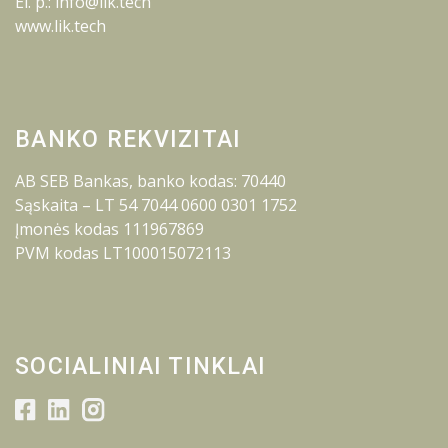
El. p.: info@lik.tech
www.lik.tech
BANKO REKVIZITAI
AB SEB Bankas, banko kodas: 70440
Sąskaita – LT 54 7044 0600 0301 1752
Įmonės kodas 111967869
PVM kodas LT100015072113
SOCIALINIAI TINKLAI