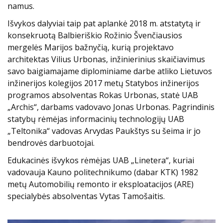
namus.
Išvykos dalyviai taip pat aplankė 2018 m. atstatytą ir
konsekruotą Balbieriškio Rožinio Švenčiausios
mergelės Marijos bažnyčią, kurią projektavo
architektas Vilius Urbonas, inžinierinius skaičiavimus
savo baigiamajame diplominiame darbe atliko Lietuvos
inžinerijos kolegijos 2017 metų Statybos inžinerijos
programos absolventas Rokas Urbonas, statė UAB
„Archis“, darbams vadovavo Jonas Urbonas. Pagrindinis
statybų rėmėjas informacinių technologijų UAB
„Teltonika“ vadovas Arvydas Paukštys su šeima ir jo
bendrovės darbuotojai.
Edukacinės išvykos rėmėjas UAB „Linetera“, kuriai
vadovauja Kauno politechnikumo (dabar KTK) 1982
metų Automobilių remonto ir eksploatacijos (ARE)
specialybės absolventas Vytas Tamošaitis.