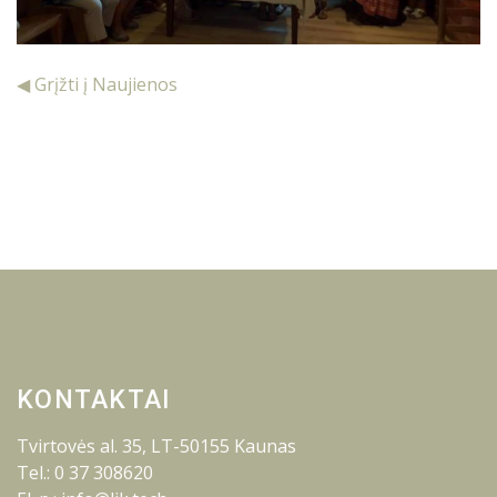
◀ Grįžti į Naujienos
KONTAKTAI
Tvirtovės al. 35, LT-50155 Kaunas
Tel.: 0 37 308620