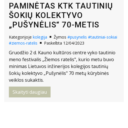
PAMINĖTAS KTK TAUTINIŲ
ŠOKIŲ KOLEKTYVO
„PUŠYNĖLIS“ 70-METIS
Kategorijoje
kolegija
Žymos
#pusynelis
#tautiniai-sokiai
#ziemos-ratelis
Paskelbta 12/04/2023
Gruodžio 2 d. Kauno kultūros centre vyko tautinio
meno festivalis „Žiemos ratelis", kurio metu buvo
minimas Lietuvos inžinerijos kolegijos tautinių
šokių kolektyvo „Pušynėlis" 70 metų kūrybinės
veiklos sukaktis.
Skaityti daugiau