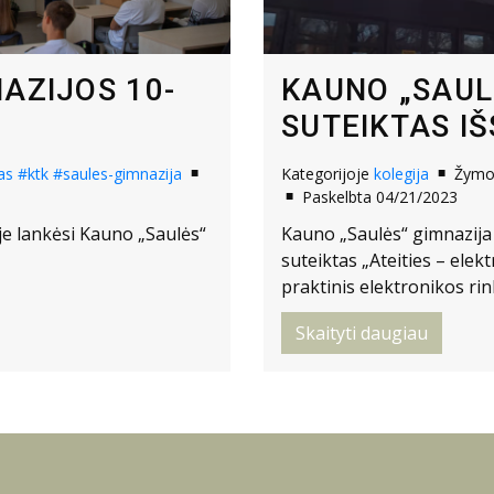
AZIJOS 10-
KAUNO „SAUL
SUTEIKTAS IŠ
as
#ktk
#saules-gimnazija
Kategorijoje
kolegija
Žym
Paskelbta 04/21/2023
oje lankėsi Kauno „Saulės“
Kauno „Saulės“ gimnazija
suteiktas „Ateities – ele
praktinis elektronikos rin
Skaityti daugiau