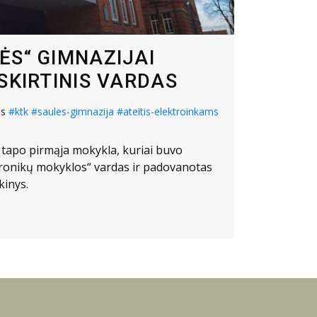
ĖS“ GIMNAZIJAI
SKIRTINIS VARDAS
os
#ktk
#saules-gimnazija
#ateitis-elektroinkams
 tapo pirmąja mokykla, kuriai buvo
ktronikų mokyklos“ vardas ir padovanotas
kinys.