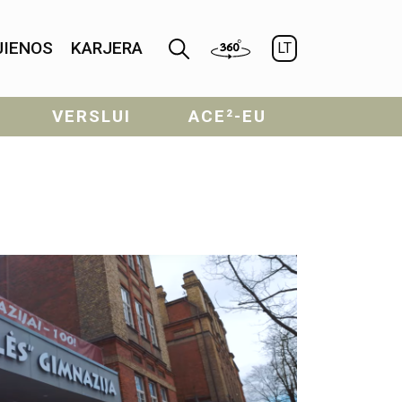
JIENOS
KARJERA
LT
VERSLUI
ACE²-EU