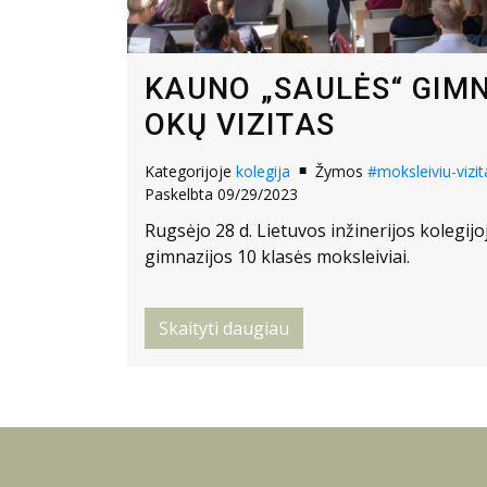
KAUNO „SAULĖS“ GIMN
OKŲ VIZITAS
Kategorijoje
kolegija
Žymos
#moksleiviu-vizit
Paskelbta 09/29/2023
Rugsėjo 28 d. Lietuvos inžinerijos kolegij
gimnazijos 10 klasės moksleiviai.
Skaityti daugiau