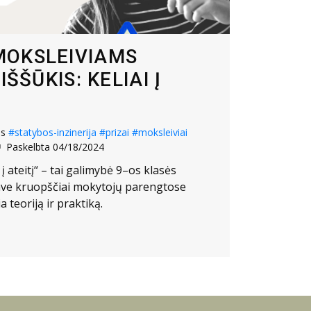
MOKSLEIVIAMS
IŠŠŪKIS: KELIAI Į
os
#statybos-inzinerija
#prizai
#moksleiviai
Paskelbta 04/18/2024
i į ateitį“ – tai galimybė 9–os klasės
ave kruopščiai mokytojų parengtose
 teoriją ir praktiką.