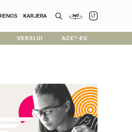
JIENOS
KARJERA
LT
VERSLUI
ACE²-EU