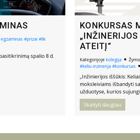
AMINAS
KONKURSAS 
„INŽINERIJOS 
-egzaminas
#prizai
#lik
ATEITĮ“
pasitikrinimą spalio 8 d.
Kategorijoje
kolegija
Žym
#keliu-inzinerija
#konkursas
„Inžinierijos iššūkis: Kelia
moksleiviams išbandyti s
užduotyse, kurios sujungia
Skaityti daugiau