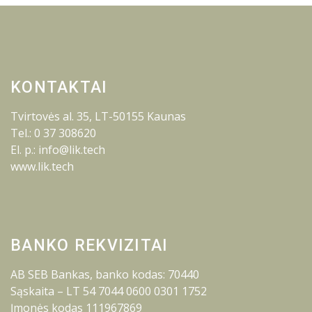
KONTAKTAI
Tvirtovės al. 35, LT-50155 Kaunas
Tel.: 0 37 308620
El. p.: info@lik.tech
www.lik.tech
BANKO REKVIZITAI
AB SEB Bankas, banko kodas: 70440
Sąskaita – LT 54 7044 0600 0301 1752
Įmonės kodas 111967869