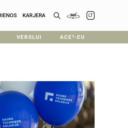
JIENOS
KARJERA
LT
VERSLUI
ACE²-EU