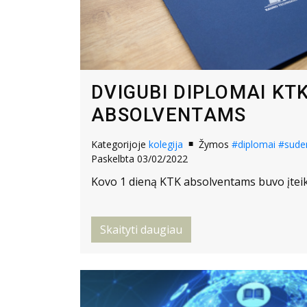
DVIGUBI DIPLOMAI KT
ABSOLVENTAMS
Kategorijoje
kolegija
Žymos
#diplomai
#sude
Paskelbta 03/02/2022
Kovo 1 dieną KTK absolventams buvo įteikt
Skaityti daugiau