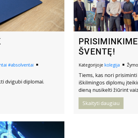
K
PRISIMINKIME
ŠVENTĘ!
ntai
#absolventai
Kategorijoje
kolegija
Žym
Tiems, kas nori prisiminti
i dvigubi diplomai.
iškilmingos diplomų įteik
dieną nusikelti žiūrint vai
Skaityti daugiau