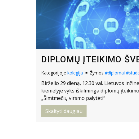
DIPLOMŲ ĮTEIKIMO ŠV
Kategorijoje
kolegija
Žymos
#diplomai
#stude
Birželio 29 dieną, 12.30 val. Lietuvos inžin
kiemelyje vyks iškilminga diplomų įteiki
„Šimtmečių virsmo palytėti“
Skaityti daugiau