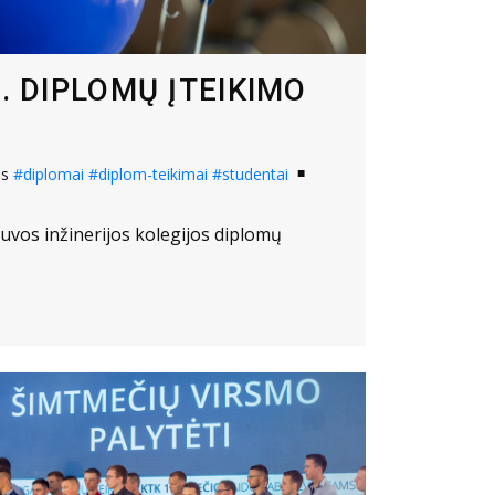
D. DIPLOMŲ ĮTEIKIMO
os
#diplomai
#diplom-teikimai
#studentai
tuvos inžinerijos kolegijos diplomų