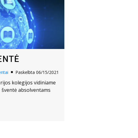
ENTĖ
ntai
Paskelbta 06/15/2021
erijos kolegijos vidiniame
mo šventė absolventams