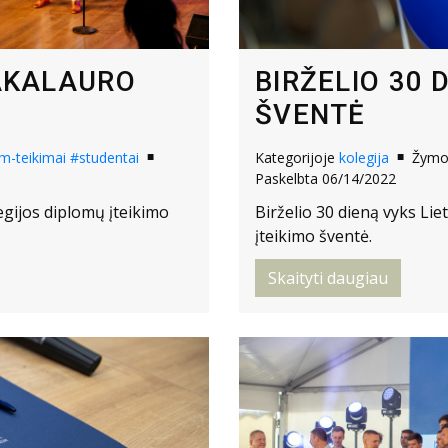
BAKALAURO
BIRŽELIO 30 
ŠVENTĖ
m-teikimai
#studentai
Kategorijoje
kolegija
Žym
Paskelbta 06/14/2022
egijos diplomų įteikimo
Birželio 30 dieną vyks Lie
įteikimo šventė.
Skaityti daugiau