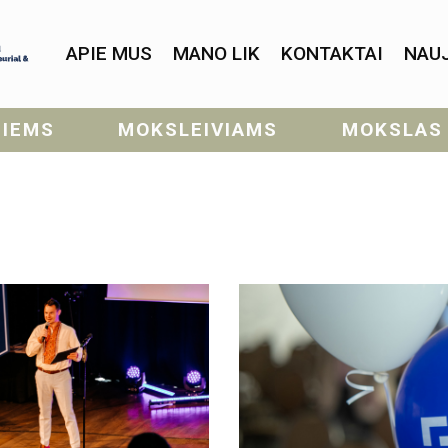
APIE MUS
MANO LIK
KONTAKTAI
NAU
SIEMS
MOKSLEIVIAMS
MOKSLAS