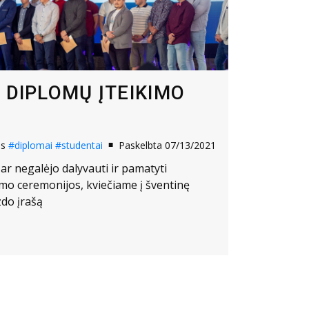
 DIPLOMŲ ĮTEIKIMO
os
#diplomai
#studentai
Paskelbta 07/13/2021
 ar negalėjo dalyvauti ir pamatyti
imo ceremonijos, kviečiame į šventinę
zdo įrašą