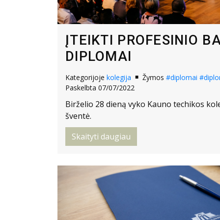
ĮTEIKTI PROFESINIO 
DIPLOMAI
Kategorijoje
kolegija
Žymos
#diplomai
#diplo
Paskelbta 07/07/2022
Birželio 28 dieną vyko Kauno techikos kol
šventė.
Skaityti daugiau