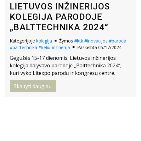
LIETUVOS INŽINERIJOS
KOLEGIJA PARODOJE
„BALTTECHNIKA 2024“
Kategorijoje
kolegija
Žymos
#ktk
#inovacijos
#paroda
#balttechnika
#keliu-inzinerija
Paskelbta 05/17/2024
Gegužės 15-17 dienomis, Lietuvos inžinerijos
kolegija dalyvavo parodoje „Balttechnika 2024“,
kuri vyko Litexpo parodų ir kongresų centre.
Skaityti daugiau