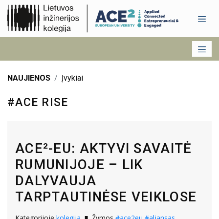
NAUJIENOS
Įvykiai
#ACE RISE
ACE²-EU: AKTYVI SAVAITĖ
RUMUNIJOJE – LIK
DALYVAUJA
TARPTAUTINĖSE VEIKLOSE
Kategorijoje
kolegija
Žymos
#ace2eu
#aljansas