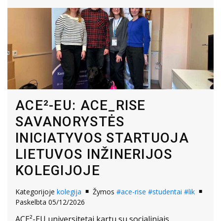
ACE²-EU: ACE_RISE
SAVANORYSTĖS
INICIATYVOS STARTUOJA
LIETUVOS INŽINERIJOS
KOLEGIJOJE
Kategorijoje
kolegija
Žymos
#ace-rise
#studentai
#lik
Paskelbta 05/12/2026
ACE²-EU universitetai kartu su socialiniais