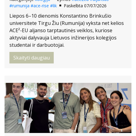
#rumunija
#ace-rise
#lik
Paskelbta 07/07/2026
Liepos 6–10 dienomis Konstantino Brinkušio
universitete Tirgu Žiu (Rumunija) vyksta net kelios
ACE²-EU aljanso tarptautinės veiklos, kuriose
aktyviai dalyvauja Lietuvos inžinerijos kolegijos
studentai ir darbuotojai.
Skaityti daugiau