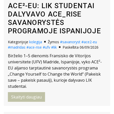
ACE²-EU: LIK STUDENTAI
DALYVAVO ACE_RISE
SAVANORYSTĖS
PROGRAMOJE ISPANIJOJE
Kategorijoje
kolegija
Žymos
#savanoryst
#ace2-eu
#madridas
#ace-rise
#ufv
#lik
Paskelbta 06/09/2026
Birželio 1–5 dienomis Fransisko de Vitorijos
universitete (UFV) Madride, Ispanijoje, vyko ACE²-
EU aljanso tarptautinė savanorystės programa
„Change Yourself to Change the World“ (Pakeisk
save – pakeisk pasaulį), kurioje dalyvavo LIK
studentai.
Skaityti daugiau