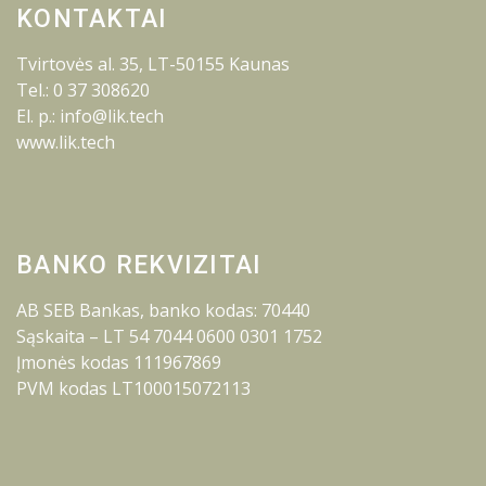
KONTAKTAI
Tvirtovės al. 35, LT-50155 Kaunas
Tel.: 0 37 308620
El. p.: info@lik.tech
www.lik.tech
BANKO REKVIZITAI
AB SEB Bankas, banko kodas: 70440
Sąskaita – LT 54 7044 0600 0301 1752
Įmonės kodas 111967869
PVM kodas LT100015072113